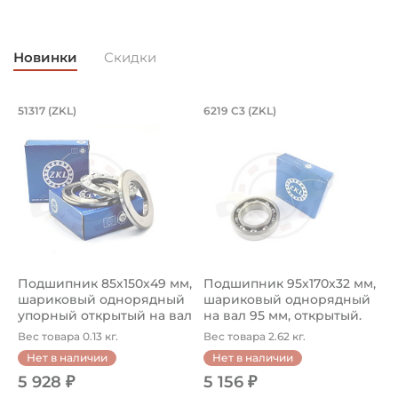
Способ фиксации на вал:
Натяг
Новинки
Скидки
Угол контакта тел качения α:
30°
Подшипник 85х150х49 мм, шариковый 
Подшипник 95х170х
L
51317 (ZKL)
6219 C3 (ZKL)
(
Подшипник 85х150х49 мм, шариковый однорядный упор
Подшипник 95х170х32 мм, ша
П
Смазка:
Смазка на весь срок службы
Классификация завода - производителя:
Запасные части Neovert для сельхозтехники
Страна происхождения:
Китай
Подшипник 85х150х49 мм,
Подшипник 95х170х32 мм,
П
шариковый однорядный
шариковый однорядный
2
упорный открытый на вал
на вал 95 мм, открытый.
р
85...
Ар...
к
Вес товара 0.13 кг.
Вес товара 2.62 кг.
В
Нет в наличии
Нет в наличии
5 928 ₽
5 156 ₽