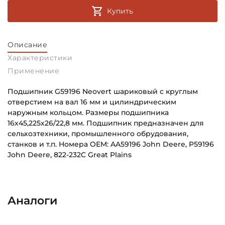
Купить
Описание
Характеристики
Применение
Подшипник G59196 Neovert шариковый с круглым
отверстием на вал 16 мм и цилиндрическим
наружным кольцом. Размеры подшипника
16х45,225х26/22,8 мм. Подшипник предназначен для
сельхозтехники, промышленного обрудования,
станков и т.п. Номера OEM: AA59196 John Deere, P59196
John Deere, 822-232C Great Plains
Внутренний диаметр (d):
Основное назначение:
16 мм
Для сельскохозяйственной техники
Аналоги
Наружный диаметр (D):
Категория:
42,225 мм
Сельскохозяйственная