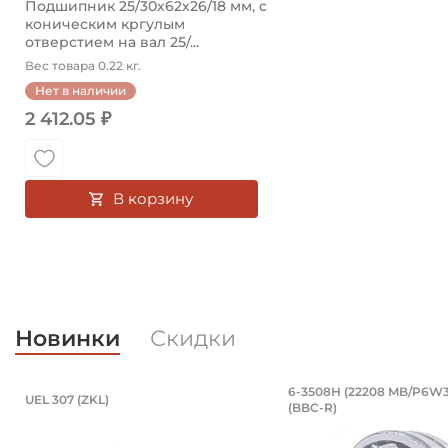
Подшипник 25/30х62х26/18 мм, c
коническим кргулым
отверстием на вал 25/...
Вес товара 0.22 кг.
Нет в наличии
2 412.05 ₽
В корзину
Новинки
Скидки
Подшипник 35х80х51,6/25 мм, шари
Подшипник 4
6-3508Н (22208 MB/P6W3
UEL 307 (ZKL)
(BBC-R)
Подшипник 35х80х51,6/25 мм, шариковый с круглым 
Подшипник 6-3508Н 