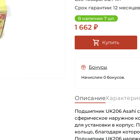
Срок гарантии: 12 месяцев
В наличии 7 шт.
1 662 ₽
Купить
Бонусы
Начислим 0 бонусов.
Описание
Характери
Подшипник UK206 Asahi с
сферическое наружное к
для установки в корпус.
кольцо, благодаря которо
Подшипник UK206 надежно