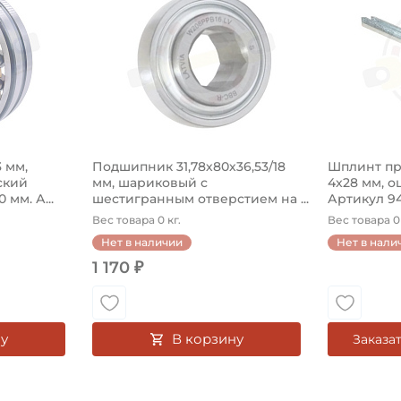
 мм,
Подшипник 31,78х80х36,53/18
Шплинт пр
ский
мм, шариковый с
4x28 мм, 
мм. А...
шестигранным отверстием на ...
Артикул 9
Вес товара 0 кг.
Вес товара 0 
Нет в наличии
Нет в нали
1 170 ₽
у
В корзину
Заказа