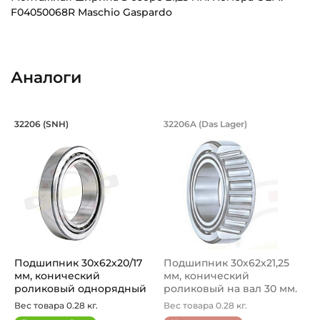
F04050068R Maschio Gaspardo
Внутренний диаметр (d):
Основное назначение:
30 мм
Универсального назначения
Аналоги
Наружный диаметр (D):
Категория:
62 мм
Автомобильная
Подшипник 30х62х20/17 мм, коническ
Подшипник 30х62х2
32206 (SNH)
32206A (Das Lager)
Ширина внутреннего кольца (B):
Подшипник 32206 SNH конический роликовый однорядный 
Подшипник 32206A Das Lager
20 мм
Ширина наружного кольца (С):
17 мм
Ширина в сборе (Монтажная):
21,25 мм
Подшипник 30х62х20/17
Подшипник 30х62х21,25
Тип посадочного отверстия на вал:
мм, конический
мм, конический
Круг
роликовый однорядный
роликовый на вал 30 мм.
на вал 30 мм...
Артикул 32...
Вес товара 0.28 кг.
Вес товара 0.28 кг.
Тип наружного кольца: