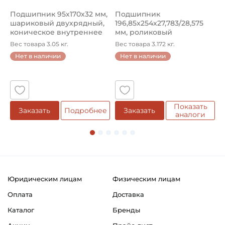
Подшипник 95х170х32 мм,
Подшипник
П
шариковый двухрядный,
196,85х254х27,783/28,575
ш
коническое внутреннее
мм, роликовый
у
кол...
однорядный конический
8
Вес товара 3.05 кг.
Вес товара 3.172 кг.
В
...
Нет в наличии
Нет в наличии
5
Показать
Заказать
Подробнее
Заказать
аналоги
Юридическим лицам
Физическим лицам
Оплата
Доставка
Каталог
Бренды