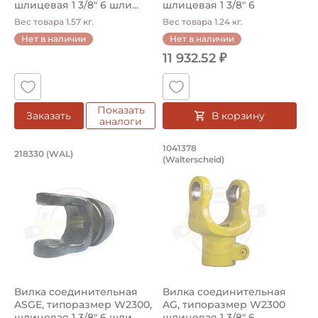
шлицевая 1 3/8" 6 шли...
шлицевая 1 3/8" 6
шлицев...
Вес товара 1.57 кг.
Вес товара 1.24 кг.
Нет в наличии
Нет в наличии
11 932.52 ₽
Показать
В корзину
Заказать
аналоги
Вилка соединительная ASGE, типоразм
Вилка соединитель
1041378
218330 (WAL)
(Walterscheid)
Вилка соединительная ASGE, артикул 218330 Walterschei
Вилка соединительная AG, ар
Вилка соединительная
Вилка соединительная
ASGE, типоразмер W2300,
AG, типоразмер W2300
шлицевая 1 3/8" 6 шли...
шлицевая 1 3/8" 6