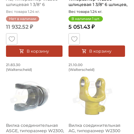
шлицевая 1 3/8" 6
шлицевая 1 3/8" 6 шлицев,
шлицев...
д...
Вес товара 1.24 кг.
Вес товара 1.24 кг.
Нет в наличии
В наличии
1
шт.
11 932.52 ₽
5 051.43 ₽
В корзину
В корзину
Вилка соединительная ASGE, типоразм
Вилка соединительн
21.83.30
21.10.00
(Walterscheid)
(Walterscheid)
Вилка соединительная быстросъемная ASGE, артикул 21.
Вилка соединительная AG, ар
Вилка соединительная
Вилка соединительная
ASGE, типоразмер W2300,
AG, типоразмер W2300