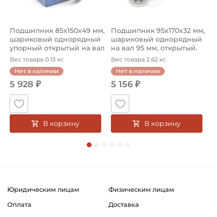
Подшипник 85х150х49 мм,
Подшипник 95х170х32 мм,
П
шариковый однорядный
шариковый однорядный
2
упорный открытый на вал
на вал 95 мм, открытый.
р
85...
Ар...
к
Вес товара 0.13 кг.
Вес товара 2.62 кг.
В
Нет в наличии
Нет в наличии
5 928 ₽
5 156 ₽
В корзину
В корзину
Юридическим лицам
Физическим лицам
Оплата
Доставка