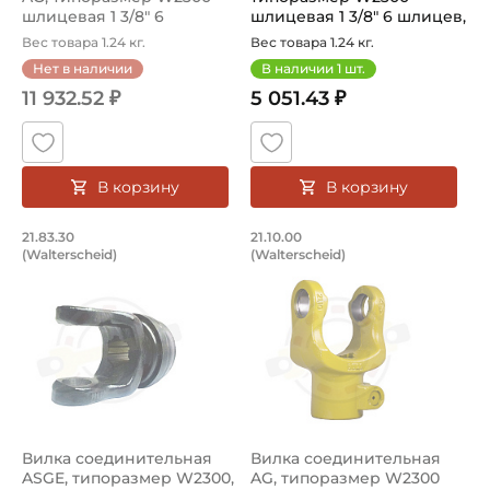
шлицевая 1 3/8" 6
шлицевая 1 3/8" 6 шлицев,
шлицев...
д...
Вес товара 1.24 кг.
Вес товара 1.24 кг.
Нет в наличии
В наличии
1
шт.
11 932.52 ₽
5 051.43 ₽
В корзину
В корзину
Вилка соединительная ASGE, типоразм
Вилка соединительн
21.83.30
21.10.00
(Walterscheid)
(Walterscheid)
Вилка соединительная быстросъемная ASGE, артикул 21.
Вилка соединительная AG, ар
Вилка соединительная
Вилка соединительная
ASGE, типоразмер W2300,
AG, типоразмер W2300