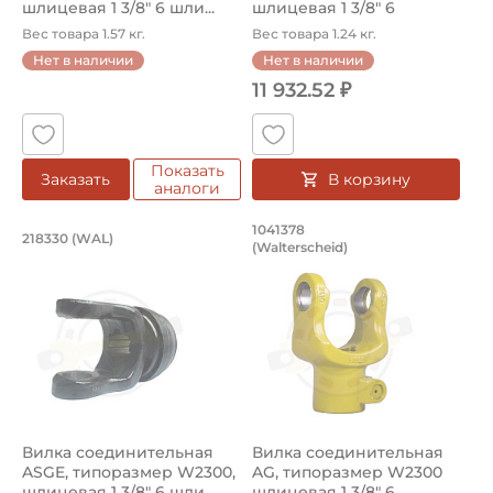
шлицевая 1 3/8" 6 шли...
шлицевая 1 3/8" 6
шлицев...
Вес товара 1.57 кг.
Вес товара 1.24 кг.
Нет в наличии
Нет в наличии
11 932.52 ₽
Показать
В корзину
Заказать
аналоги
Вилка соединительная ASGE, типоразм
Вилка соединитель
1041378
218330 (WAL)
(Walterscheid)
Вилка соединительная ASGE, артикул 218330 Walterschei
Вилка соединительная AG, ар
Вилка соединительная
Вилка соединительная
ASGE, типоразмер W2300,
AG, типоразмер W2300
шлицевая 1 3/8" 6 шли...
шлицевая 1 3/8" 6