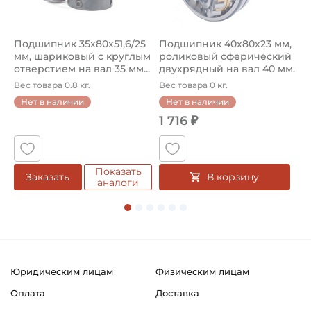
Подшипник 35х80х51,6/25
Подшипник 40х80х23 мм,
П
мм, шариковый с круглым
роликовый сферический
3
отверстием на вал 35 мм...
двухрядный на вал 40 мм.
ш
А...
ш
Вес товара 0.8 кг.
Вес товара 0 кг.
В
о
Нет в наличии
Нет в наличии
1 716 ₽
1
Показать
В корзину
Заказать
аналоги
Юридическим лицам
Физическим лицам
Оплата
Доставка