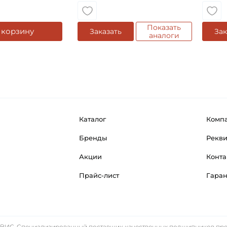
Показать
 корзину
Заказать
Зак
аналоги
Каталог
Комп
Бренды
Рекв
Акции
Конта
Прайс-лист
Гара
ИС. Специализированный поставщик качественных подшипников прем