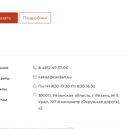
азать
Подробнее
ания
8-4912-47-37-06
zakaz@cardan.su
изиты
Пн-Чт 8:30-17:30 Пт 8:30-16:30
кты
390011, Рязанская область, г. Рязань, М-5
нтии
Урал, 197-й километр (Окружная дорога),
с2
иум-класса и карданных валов для АПК