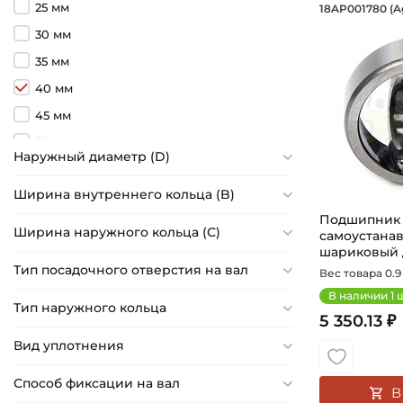
Подшип
25 мм
18AP001780 (Ag
Подшипник 
30 мм
35 мм
40 мм
45 мм
50 мм
Наружный диаметр (D)
55 мм
Ширина внутреннего кольца (B)
95 мм
Подшипник 
Ширина наружного кольца (С)
самоустана
шариковый 
ва...
Тип посадочного отверстия на вал
Вес товара 0.9 
В наличии
1
ш
Тип наружного кольца
5 350.13 ₽
Вид уплотнения
Способ фиксации на вал
В