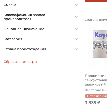
Смазка
Классификация завода -
Подшип
производителя
2208 2RS (Koy
Подшипник 
Основное назначение
Категория
Страна происхождения
Подшипник 
самоустана
шариковый 
ва...
Вес товара 0.50
Нет в налич
3 835 ₽