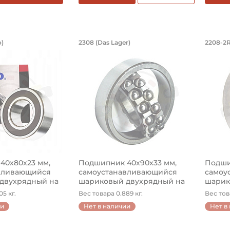
ник 40х80х23 мм, самоустанавливаю
Подшипник 40х90х33 мм
Под
o)
2308 (Das Lager)
2208-2R
шариковый двухрядный 2208 2RS Koyo, на вал 40 мм. П
Подшипник шариковый двухрядный 230
Подши
40х80х23 мм,
Подшипник 40х90х33 мм,
Подши
вливающийся
самоустанавливающийся
самоу
двухрядный на
шариковый двухрядный на
шарик
ва...
ва...
5 кг.
Вес товара 0.889 кг.
Вес тов
ии
Нет в наличии
Нет в