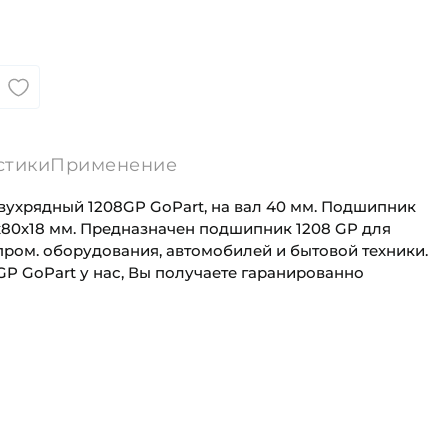
стики
Применение
хрядный 1208GP GoPart, на вал 40 мм. Подшипник
х80х18 мм. Предназначен подшипник 1208 GP для
пром. оборудования, автомобилей и бытовой техники.
P GoPart у нас, Вы получаете гаранированно
40 мм
Универсального назначения
80 мм
Промышленная
а (B):
18 мм