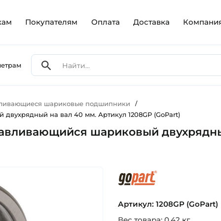
кам
Покупателям
Оплата
Доставка
Компани
метрам
вливающиеся шариковые подшипники
/
двухрядный на вал 40 мм. Артикул 1208GP (GoPart)
авливающийся шариковый двухрядный
gopart
Артикул: 1208GP (GoPart)
Вес товара: 0.42 кг.