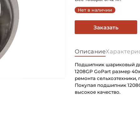
Нет в наличии
Заказать
Описание
Характери
Подшипник шариковый дву
1208GP GoPart размер 40
ремонта сельхозтехники, 
Покупая подшипник 1208G
высокое качество.
Внутренний диаметр (d):
Основное назначение:
Наружный диаметр (D):
Категория:
Ширина внутреннего кольц