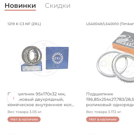
Новинки
Скидки
PB16.LV (BBC-R)
4890 (Kramp)
кованный. Артикул 94871 (Kramp)
водной 8x50 мм, оцинкованный. Арт
Подшипник 95х170х32 мм, шариковы
Подшипник 19
1219 K C3 NF (ZKL)
L540049/L540010 (Timken
ый.
й разводной 8x50 мм, оцинкованный.
Подшипник 95х170х32 мм, шариковый двухрядный, к
Подшипник 196,85х2
Подшипник 95х170х32 мм,
Подшипник
шариковый двухрядный,
196,85х254х27,783/28,
коническое внутреннее кол...
роликовый одноряд
конический ...
Вес товара 3.05 кг.
Вес товара 3.172 кг.
Нет в наличии
Нет в наличии