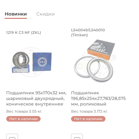
Страна происхождения:
Германия
Новинки
Скидки
Подшипник 95х170х32 мм, шариковый 
Подшипник 196,85х
L540049/L540010
1219 K C3 NF (ZKL)
5
(Timken)
Подшипник 95х170х32 мм, шариковый двухрядный, кони
Подшипник 196,85х254х27,78
П
Подшипник 95х170х32 мм,
Подшипник
П
шариковый двухрядный,
196,85х254х27,783/28,575
ш
коническое внутреннее
мм, роликовый
у
кол...
однорядный конический
8
Вес товара 3.05 кг.
Вес товара 3.172 кг.
В
...
Нет в наличии
Нет в наличии
5