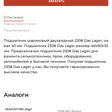
Заказать
Описание
Характеристики
Применение
Подшипник шариковый двухрядный 2308 Das Lager, на
вал 40 мм. Подшипник 2308 Das Lager размер 40х90х33
мм. Предназначен подшипник 2308 Das Lager для
ремонта сельхозтехники, пром. оборудования,
автомобилей и бытовой техники. Покупая подшипник
2308 Das Lager у нас, Вы получаете гаранированно
высокое качество.
Внутренний диаметр (d):
Основное назначение:
40 мм
Универсального назначения
Аналоги
Наружный диаметр (D):
Категория:
90 мм
Автомобильная
Подшипник 40х90х33 мм, самоустанав
Подшипник 40х90х3
18AP001780 (Agri
2308 MG (Koyo)