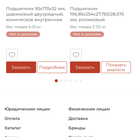
Смазка:
Подшипник 95х170х32 мм,
Подшипник
П
Возможность дополнительной смазки
шариковый двухрядный,
196,85х254х27,783/28,575
ш
коническое внутреннее
мм, роликовый
у
кол...
однорядный конический
8
Классификация завода - производителя:
Вес товара 3.05 кг.
Вес товара 3.172 кг.
В
...
Карданные валы для промышленного обрудования
Нет в наличии
Нет в наличии
5
Страна происхождения:
Сербия
Показать
Заказать
Подробнее
Заказать
аналоги
Юридическим лицам
Физическим лицам
Оплата
Доставка
Каталог
Бренды