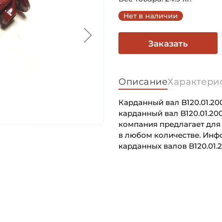
Нет в наличии
Заказать
Описание
Характери
Карданный вал B120.01.200
карданный вал B120.01.20
компания предлагает для В
в любом количестве. Инф
карданных валов B120.01.2
Способ фиксации Соедине
Основное назначение:
Тип соединения 1:
Категория:
Способ фиксации Соедине