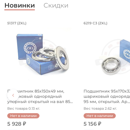
Новинки
Скидки
4850 (Kramp)
нкованный. Артикул 94840 (Kramp)
/23 мм, шарнирный на вал 35 мм. Ар
Подшипник 85х150х49 мм, шариков
Подшипник 95
51317 (ZKL)
6219 C3 (ZKL)
ный.
ом 35х62х35/23 мм. Артикул GEH 35 ES 2RS (PDT).
Подшипник 85х150х49 мм, шариковый однорядный у
Подшипник 95х170х3
Подшипник 85х150х49 мм,
Подшипник 95х170х3
шариковый однорядный
шариковый однорядн
упорный открытый на вал 85...
95 мм, открытый. Ар...
Вес товара 0.13 кг.
Вес товара 2.62 кг.
Нет в наличии
Нет в наличии
5 928 ₽
5 156 ₽