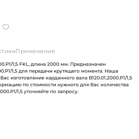
стики
Применение
0.P1/1,5 FKL, длина 2000 мм. Предназначен
00.P1/1,5 для передачи крутящего момента. Наша
ас изготовление карданного вала B120.01.2000.P1/1,5
ормацию по стоимости нужного для Вас количества
000.P1/1,5 уточняйте по запросу.
ния 1:
Болты
Для промышленного оборудования
Фланец круглый на 8 отверстий
Промышленная
ния 2:
Болты