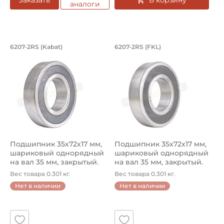
Заказать
аналоги
Подшипник 35х72х17 мм, шариковый о
Подшипник 35х72х1
6207-2RS (Kabat)
6207-2RS (FKL)
Подшипник шариковый однорядный 6207-2RS Kabat, на вал 
Подшипник 6207-2RS FKL, на 
Подшипник 35х72х17 мм,
Подшипник 35х72х17 мм,
шариковый однорядный
шариковый однорядный
на вал 35 мм, закрытый.
на вал 35 мм, закрытый.
Арт...
Арт...
Вес товара 0.301 кг.
Вес товара 0.301 кг.
Нет в наличии
Нет в наличии