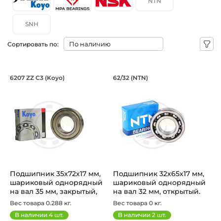
NTN
SNH
Сортировать по:
Подшипник 35х72х17 мм, шариковый о
Подшипник 32х65х1
6207 ZZ C3 (Koyo)
62/32 (NTN)
Подшипник 6207 ZZ C3 Koyo, на вал 35 мм, закрытый, у
Подшипник 62/32 NTN, шарик
Подшипник 35х72х17 мм,
Подшипник 32х65х17 мм,
шариковый однорядный
шариковый однорядный
на вал 35 мм, закрытый,
на вал 32 мм, открытый.
уве...
Арт...
Вес товара 0.288 кг.
Вес товара 0 кг.
В наличии
4
шт.
В наличии
2
шт.