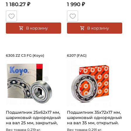
1 180.27 ₽
1 990 ₽
В корзину
В корзину
Подшипник 25х62х17 мм, шариковый о
Подшипник 35х72х1
6305 ZZ C3 FG (Koyo)
6207 (FAG)
Подшипник шариковый однорядный 6305 ZZ CM FG Koyo, 
Подшипник 6207 FAG, шарико
Подшипник 25х62х17 мм,
Подшипник 35х72х17 мм,
шариковый однорядный
шариковый однорядный
на вал 25 мм, закрытый,
на вал 35 мм, открытый.
уве...
Арт...
Вес товара 0.219 кг.
Вес товара 0.291 кг.