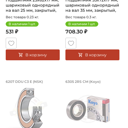
Подшипник 25х62х17 мм,
Подшипник 35х72х17 мм,
шариковый однорядный
шариковый однорядный
на вал 25 мм, закрытый,
на вал 35 мм, закрытый,
уве...
улу...
Вес товара 0.23 кг.
Вес товара 0.3 кг.
В наличии
1
шт.
В наличии
1
шт.
531 ₽
708.30 ₽
В корзину
В корзину
Подшипник 35х72х17 мм, шариковый о
Подшипник 25х62х1
6207 DDU C3 E (NSK)
6305 2RS CM (Koyo)
Подшипник 35х72х17 мм, шариковый однорядный на вал 
Подшипник шариковый одноря