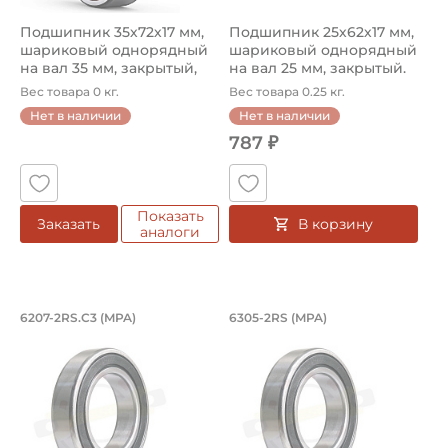
Подшипник 35х72х17 мм,
Подшипник 25х62х17 мм,
шариковый однорядный
шариковый однорядный
на вал 35 мм, закрытый,
на вал 25 мм, закрытый.
уве...
Арт...
Вес товара 0 кг.
Вес товара 0.25 кг.
Нет в наличии
Нет в наличии
787 ₽
Показать
В корзину
Заказать
аналоги
Подшипник 35х72х17 мм, шариковый о
Подшипник 25х62х1
6207-2RS.C3 (MPA)
6305-2RS (MPA)
Подшипник 6207-2RS.C3 MPA, на вал 35 мм, увеличен те
Подшипник шариковый одноря