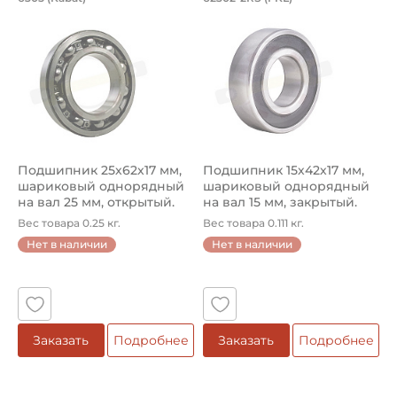
Подшипник шариковый однорядный 6305 Kabat, на вал 25
Подшипник шариковый одноря
Подшипник 25х62х17 мм,
Подшипник 15х42х17 мм,
шариковый однорядный
шариковый однорядный
на вал 25 мм, открытый.
на вал 15 мм, закрытый.
Арт...
Арт...
Вес товара 0.25 кг.
Вес товара 0.111 кг.
Нет в наличии
Нет в наличии
Заказать
Подробнее
Заказать
Подробнее