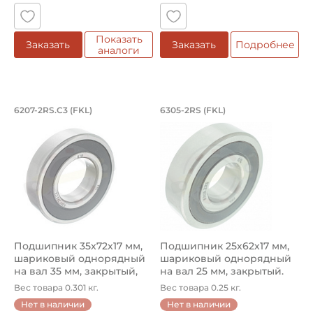
Показать
Заказать
Заказать
Подробнее
аналоги
Подшипник 35х72х17 мм, шариковый о
Подшипник 25х62х1
6207-2RS.C3 (FKL)
6305-2RS (FKL)
Подшипник 6207-2RS.С3 FKL шариковый однорядный на в
Подшипник шариковый одноряд
Подшипник 35х72х17 мм,
Подшипник 25х62х17 мм,
шариковый однорядный
шариковый однорядный
на вал 35 мм, закрытый,
на вал 25 мм, закрытый.
уве...
Арт...
Вес товара 0.301 кг.
Вес товара 0.25 кг.
Нет в наличии
Нет в наличии