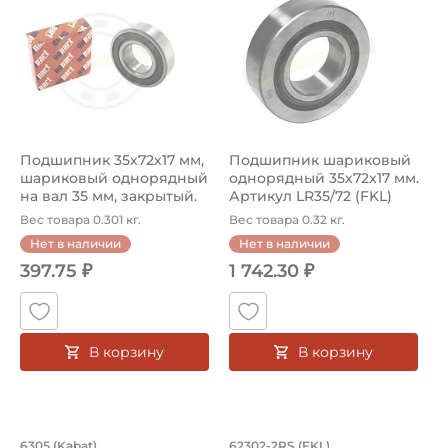
Подшипник 35х72х17 мм,
Подшипник шариковый
шариковый однорядный
однорядный 35х72х17 мм.
на вал 35 мм, закрытый.
Артикул LR35/72 (FKL)
Арт...
Вес товара 0.301 кг.
Вес товара 0.32 кг.
Нет в наличии
Нет в наличии
397.75 ₽
1 742.30 ₽
В корзину
В корзину
Подшипник 25х62х17 мм, шариковый о
Подшипник 15х42х1
6305 (Kabat)
62302-2RS (FKL)