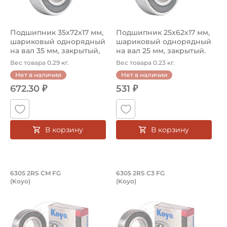
Подшипник 35х72х17 мм,
Подшипник 25х62х17 мм,
шариковый однорядный
шариковый однорядный
на вал 35 мм, закрытый,
на вал 25 мм, закрытый.
уве...
Арт...
Вес товара 0.29 кг.
Вес товара 0.23 кг.
Нет в наличии
Нет в наличии
672.30 ₽
531 ₽
В корзину
В корзину
Подшипник 25х62х17 мм, шариковый о
Подшипник 25х62х1
6305 2RS CM FG
6305 2RS C3 FG
(Koyo)
(Koyo)
Подшипник шариковый однорядный 6305 2RS CM FG Koyo,
Подшипник шариковый одноря