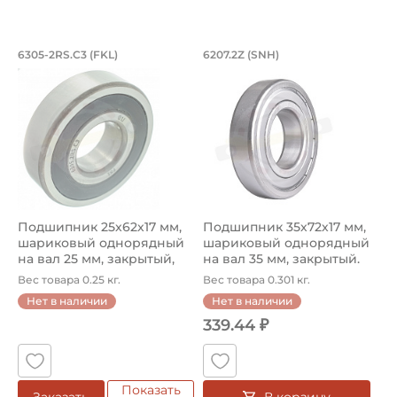
Подшипник 25х62х17 мм, шариковый о
Подшипник 35х72х1
6305-2RS.C3 (FKL)
6207.2Z (SNH)
Подшипник шариковый однорядный 6305-2RS.C3 FKL, на в
Подшипник шариковый одноря
Подшипник 25х62х17 мм,
Подшипник 35х72х17 мм,
шариковый однорядный
шариковый однорядный
на вал 25 мм, закрытый,
на вал 35 мм, закрытый.
уве...
Арт...
Вес товара 0.25 кг.
Вес товара 0.301 кг.
Нет в наличии
Нет в наличии
339.44 ₽
Показать
В корзину