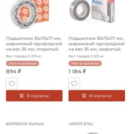
Подшипник 35х72х17 мм,
Подшипник 35х72х17 мм,
шариковый однорядный
шариковый однорядный
на вал 35 мм, открытый.
на вал 35 мм, закрытый.
Арт...
Арт...
Вес товара 0.291 кг.
Вес товара 0.301 кг.
Нет в наличии
Нет в наличии
894 ₽
1 184 ₽
В корзину
В корзину
Подшипник 35х72х17 мм, шариковый о
Подшипник шариков
62072RSGP (GoPart)
LR35/72 (FKL)
Подшипник шариковый однорядный 62072RSGP GoPart, на 
Шариковый однорядный подши