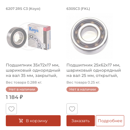
Подшипник 35х72х17 мм, шариковый о
Подшипник 25х62х1
6207 2RS C3 (Koyo)
6305С3 (FKL)
Подшипник 6207 2RS C3 Koyo, на вал 35 мм, увеличен т
Подшипник шариковый одноря
Подшипник 35х72х17 мм,
Подшипник 25х62х17 мм,
шариковый однорядный
шариковый однорядный
на вал 35 мм, закрытый,
на вал 25 мм, открытый,
уве...
уве...
Вес товара 0.288 кг.
Вес товара 0.25 кг.
Нет в наличии
Нет в наличии
1 184 ₽
В корзину
Заказать
Подробнее