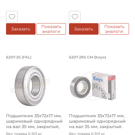
Показать
Показать
Заказать
Заказать
аналоги
аналоги
Подшипник 35х72х17 мм, шариковый о
Подшипник 35х72х1
6207-2S (FKL)
6207 2RS CM (Koyo)
Подшипник 6207-2S FKL шариковый однорядный на вал 3
Подшипник 6207 2RS CM Koyo,
Подшипник 35х72х17 мм,
Подшипник 35х72х17 мм,
шариковый однорядный
шариковый однорядный
на вал 35 мм, закрытый,
на вал 35 мм, закрытый.
улу...
Арт...
Вес товара 0.301 кг.
Вес товара 0.301 кг.