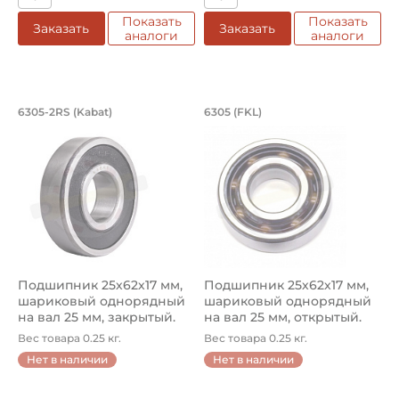
Показать
Показать
Заказать
Заказать
аналоги
аналоги
Подшипник 25х62х17 мм, шариковый о
Подшипник 25х62х1
6305-2RS (Kabat)
6305 (FKL)
Подшипник шариковый однорядный 6305-2RS Kabat, на вал 
Подшипник шариковый одноря
Подшипник 25х62х17 мм,
Подшипник 25х62х17 мм,
шариковый однорядный
шариковый однорядный
на вал 25 мм, закрытый.
на вал 25 мм, открытый.
Арт...
Арт...
Вес товара 0.25 кг.
Вес товара 0.25 кг.
Нет в наличии
Нет в наличии