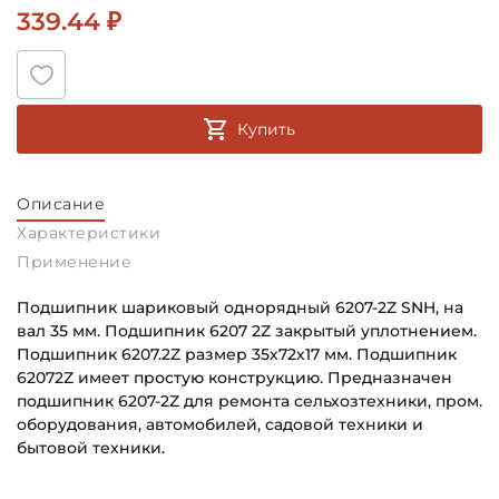
339.44 ₽
Купить
Описание
Характеристики
Применение
Подшипник шариковый однорядный 6207-2Z SNH, на
вал 35 мм. Подшипник 6207 2Z закрытый уплотнением.
Подшипник 6207.2Z размер 35х72х17 мм. Подшипник
62072Z имеет простую конструкцию. Предназначен
подшипник 6207-2Z для ремонта сельхозтехники, пром.
оборудования, автомобилей, садовой техники и
бытовой техники.
Внутренний диаметр (d):
Основное назначение: