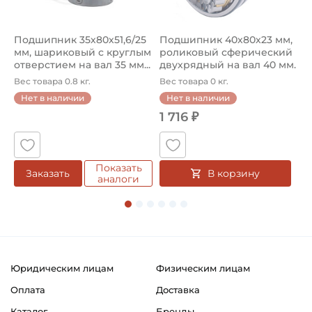
Подшипник 35х80х51,6/25
Подшипник 40х80х23 мм,
П
мм, шариковый с круглым
роликовый сферический
3
отверстием на вал 35 мм...
двухрядный на вал 40 мм.
ш
А...
ш
Вес товара 0.8 кг.
Вес товара 0 кг.
В
о
Нет в наличии
Нет в наличии
1 716 ₽
1
Показать
В корзину
Заказать
аналоги
Юридическим лицам
Физическим лицам
Оплата
Доставка
Каталог
Бренды