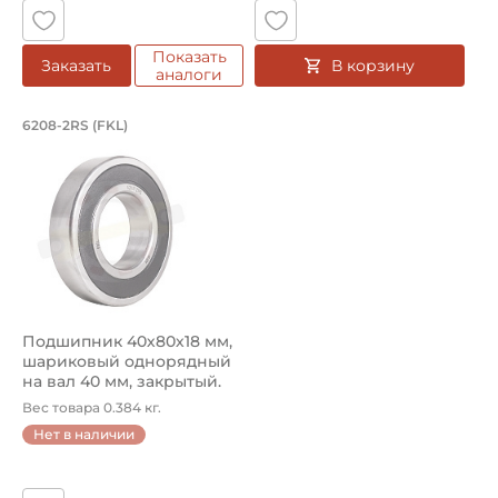
Показать
В корзину
Заказать
аналоги
Подшипник 40х80х18 мм, шариковый о
6208-2RS (FKL)
Подшипник шариковый однорядный 6208-2RS FKL, на вал 4
Подшипник 40х80х18 мм,
шариковый однорядный
на вал 40 мм, закрытый.
Арт...
Вес товара 0.384 кг.
Нет в наличии