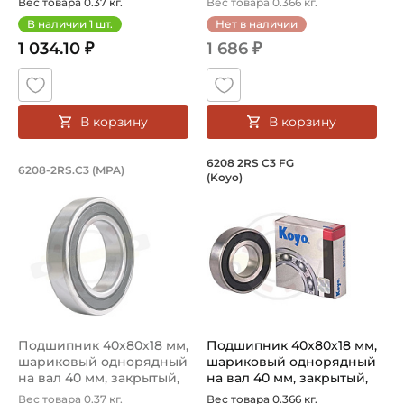
Вес товара 0.37 кг.
Вес товара 0.366 кг.
В наличии
1
шт.
Нет в наличии
1 034.10 ₽
1 686 ₽
В корзину
В корзину
Подшипник 40х80х18 мм, шариковый о
Подшипник 40х80х1
6208 2RS C3 FG
6208-2RS.C3 (MPA)
(Koyo)
Подшипник шариковый однорядный 6208 2RS C3 FG MPA, на
Подшипник шариковый одноряд
Подшипник 40х80х18 мм,
Подшипник 40х80х18 мм,
шариковый однорядный
шариковый однорядный
на вал 40 мм, закрытый,
на вал 40 мм, закрытый,
уве...
уве...
Вес товара 0.37 кг.
Вес товара 0.366 кг.