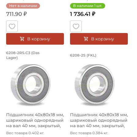
Нет в наличии
В наличии
1
шт.
711.90 ₽
1 736.41 ₽
В корзину
В корзину
Подшипник 40х80х18 мм, шариковый о
Подшипник 40х80х1
6208-2RS.C3 (Das
6208-2S (FKL)
Lager)
Ищите где купить подшипник? Купить подшипник 6208-2
Подшипник шариковый одноря
Подшипник 40х80х18 мм,
Подшипник 40х80х18 мм,
шариковый однорядный
шариковый однорядный
на вал 40 мм, закрытый,
на вал 40 мм, закрытый,
уве...
улу...
Вес товара 0.402 кг.
Вес товара 0.384 кг.