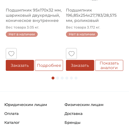
Подшипник 95х170х32 мм,
Подшипник
П
шариковый двухрядный,
196,85х254х27,783/28,575
ш
коническое внутреннее
мм, роликовый
у
кол...
однорядный конический
8
Вес товара 3.05 кг.
Вес товара 3.172 кг.
В
...
Нет в наличии
Нет в наличии
5
Показать
Заказать
Подробнее
Заказать
аналоги
Юридическим лицам
Физическим лицам
Оплата
Доставка
Каталог
Бренды