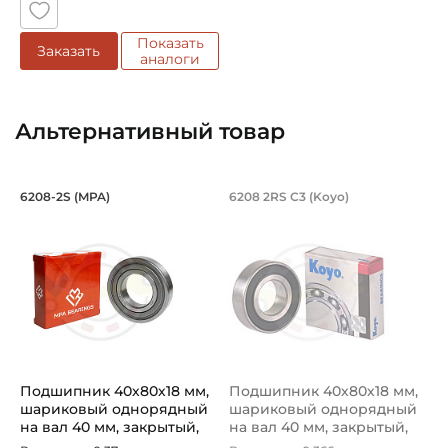
Показать
Заказать
аналоги
Альтернативный товар
Подшипник 40х80х18 мм, шариковый 
Подшипник 40х80х1
6208-2S (MPA)
6208 2RS C3 (Koyo)
Подшипник шариковый однорядный 6208-2S MPA, на вал 
Подшипник шариковый одноряд
Подшипник 40х80х18 мм,
Подшипник 40х80х18 мм,
шариковый однорядный
шариковый однорядный
на вал 40 мм, закрытый,
на вал 40 мм, закрытый,
улу...
уве...