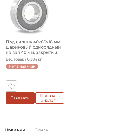
Подшипник 40х80х18 мм,
шариковый однорядный
на вал 40 мм, закрытый,
улу...
Вес товара 0.384 кг.
Нет в наличии
Показать
Заказать
аналоги
Новинки
Скидки