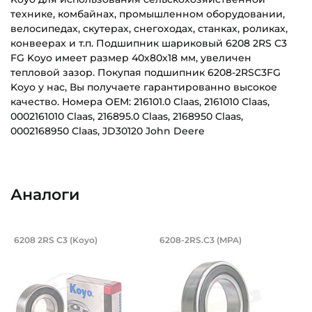
технике, комбайнах, промышленном оборудовании,
велосипедах, скутерах, снегоходах, станках, роликах,
конвеерах и т.п. Подшипник шариковый 6208 2RS C3
FG Koyo имеет размер 40х80х18 мм, увеличен
тепловой зазор. Покупая подшипник 6208-2RSC3FG
Koyo у нас, Вы получаете гарантированно высокое
качество. Номера OEM: 216101.0 Claas, 2161010 Claas,
0002161010 Claas, 216895.0 Claas, 2168950 Claas,
0002168950 Claas, JD30120 John Deere
Внутренний диаметр (d):
Основное назначение:
40 мм
Для промышленного оборудования
Аналоги
Наружный диаметр (D):
Категория:
80 мм
Промышленная
Подшипник 40х80х18 мм, шариковый о
Подшипник 40х80х1
6208 2RS C3 (Koyo)
6208-2RS.C3 (MPA)
Ширина внутреннего кольца (B):
Подшипник шариковый однорядный 6208 2RS C3 Koyo, на ва
Подшипник шариковый одноряд
18 мм
Ширина наружного кольца (С):
18 мм