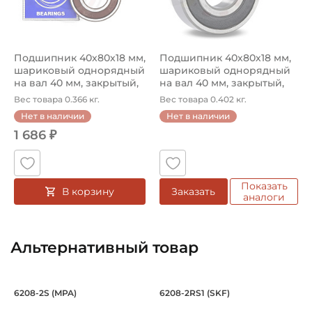
Подшипник 40х80х18 мм,
Подшипник 40х80х18 мм,
шариковый однорядный
шариковый однорядный
на вал 40 мм, закрытый,
на вал 40 мм, закрытый,
уве...
уве...
Вес товара 0.366 кг.
Вес товара 0.402 кг.
Нет в наличии
Нет в наличии
1 686 ₽
Показать
В корзину
Заказать
аналоги
Альтернативный товар
Подшипник 40х80х18 мм, шариковый 
Подшипник 40х80х
6208-2S (MPA)
6208-2RS1 (SKF)
Подшипник шариковый однорядный 6208-2S MPA, на вал 
Подшипник шариковый одноря