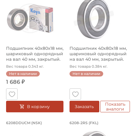
Подшипник 40х80х18 мм,
Подшипник 40х80х18 мм,
шариковый однорядный
шариковый однорядный
на вал 40 мм, закрытый.
на вал 40 мм, закрытый.
Арт...
Арт...
Вес товара 0.343 кг.
Вес товара 0.384 кг.
Нет в наличии
Нет в наличии
1 686 ₽
Показать
В корзину
Заказать
аналоги
Подшипник 40х80х18 мм, шариковый 
Подшипник 40х80х1
6208DDUCM (NSK)
6208-2RS (FKL)
Подшипник шариковый однорядный 6208DDUCM NSK, на ва
Подшипник шариковый одноряд