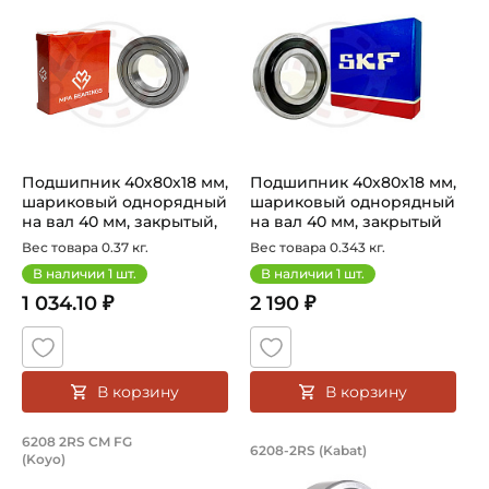
Подшипник 40х80х18 мм,
Подшипник 40х80х18 мм,
шариковый однорядный
шариковый однорядный
на вал 40 мм, закрытый,
на вал 40 мм, закрытый
улу...
Вес товара 0.37 кг.
Вес товара 0.343 кг.
В наличии
1
шт.
В наличии
1
шт.
1 034.10 ₽
2 190 ₽
В корзину
В корзину
Подшипник 40х80х18 мм, шариковый о
Подшипник 40х80х1
6208 2RS CM FG
6208-2RS (Kabat)
(Koyo)
Подшипник шариковый однорядный 6208 2RS CM FG Koyo, н
Подшипник шариковый одноряд