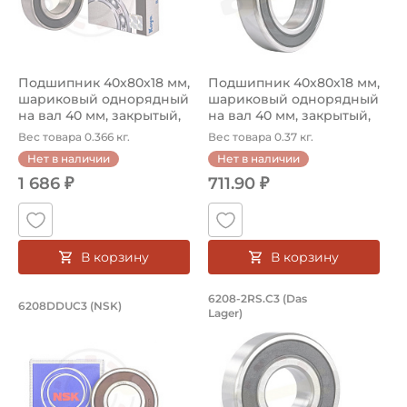
Тип посадочного отверстия на вал:
Круг
Подшипник 40х80х18 мм,
Подшипник 40х80х18 мм,
Тип наружного кольца:
шариковый однорядный
шариковый однорядный
Цилиндрическое
на вал 40 мм, закрытый,
на вал 40 мм, закрытый,
уве...
уве...
Вес товара 0.366 кг.
Вес товара 0.37 кг.
Вид уплотнения:
Нет в наличии
Нет в наличии
Уплотнение 2RS
1 686 ₽
711.90 ₽
Способ фиксации на вал:
Натяг
В корзину
В корзину
Сепаратор:
Полиамидный
Подшипник 40х80х18 мм, шариковый 
Подшипник 40х80х1
6208-2RS.C3 (Das
6208DDUC3 (NSK)
Lager)
Подшипник шариковый однорядный 6208DDUC3 NSK, на ва
Ищите где купить подшипник
Смазка:
Смазка на весь срок службы
Страна происхождения:
Япония