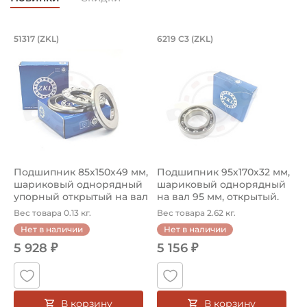
Подшипник 85х150х49 мм, шариковый 
Подшипник 95х170х
L
51317 (ZKL)
6219 C3 (ZKL)
(
Подшипник 85х150х49 мм, шариковый однорядный упор
Подшипник 95х170х32 мм, ша
П
Подшипник 85х150х49 мм,
Подшипник 95х170х32 мм,
П
шариковый однорядный
шариковый однорядный
2
упорный открытый на вал
на вал 95 мм, открытый.
р
85...
Ар...
к
Вес товара 0.13 кг.
Вес товара 2.62 кг.
В
Нет в наличии
Нет в наличии
5 928 ₽
5 156 ₽
В корзину
В корзину