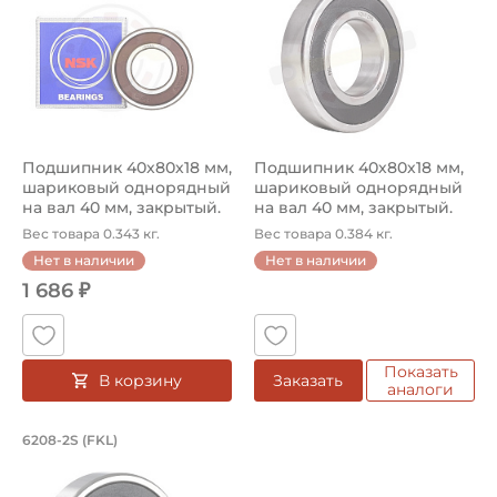
Подшипник 40х80х18 мм,
Подшипник 40х80х18 мм,
шариковый однорядный
шариковый однорядный
на вал 40 мм, закрытый.
на вал 40 мм, закрытый.
Арт...
Арт...
Вес товара 0.343 кг.
Вес товара 0.384 кг.
Нет в наличии
Нет в наличии
1 686 ₽
Показать
В корзину
Заказать
аналоги
Подшипник 40х80х18 мм, шариковый о
6208-2S (FKL)
Подшипник шариковый однорядный 6208-2S FKL, на вал 