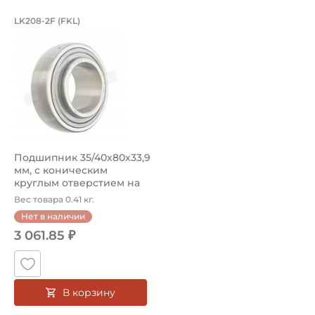
Подшипник 35/40х80х33,9 мм, c кони
LK208-2F (FKL)
Подшипник LK208-2F FKL c коническим круглым отверсти
Подшипник 35/40х80х33,9
мм, c коническим
круглым отверстием на
вал 35/4...
Вес товара 0.41 кг.
Нет в наличии
3 061.85 ₽
В корзину