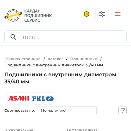
Главная страница
Каталог
Подшипники
/
/
/
Подшипники с внутренним диаметром 35/40 мм
Подшипники с внутренним диаметром
35/40 мм
Сортировать по:
Подшипниковый узел на вал 35/40 мм
Корпус с подшипни
UKF208 (Asahi)
LKG208-2F (FKL)