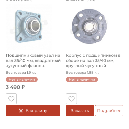
Подшипниковый узел UKF208 Asahi, на вал 35/40 мм, к
Корпус с подшипником в сбо
Подшипниковый узел на
Корпус с подшипником в
вал 35/40 мм, квадратный
сборе на вал 35/40 мм,
чугунный фланец.
круглый чугунный
Артикул...
фланец. ...
Вес товара 1.9 кг.
Вес товара 1.88 кг.
Нет в наличии
Нет в наличии
3 490 ₽
В корзину
Заказать
Подробнее