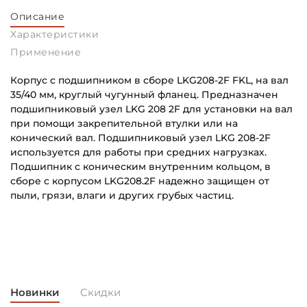
Описание
Характеристики
Применение
Корпус с подшипником в сборе LKG208-2F FKL, на вал
35/40 мм, круглый чугунный фланец. Предназначен
подшипниковый узел LKG 208 2F для установки на вал
при помощи закрепительной втулки или на
конический вал. Подшипниковый узел LKG 208-2F
используется для работы при средних нагрузках.
Подшипник с коническим внутренним кольцом, в
сборе с корпусом LKG208.2F надежно защищен от
пыли, грязи, влаги и других грубых частиц.
Внутренний диаметр (d):
Основное назначение:
35/40 мм
Для сельскохозяйственной техники
Тип корпуса:
Категория:
Круглый литой корпус
Сельскохозяйственная
Новинки
Скидки
Тип посадочного отверстия на вал: