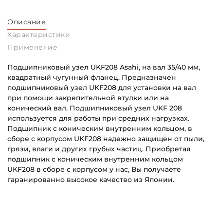
Описание
Характеристики
Применение
Подшипниковый узел UKF208 Asahi, на вал 35/40 мм,
квадратный чугунный фланец. Предназначен
подшипниковый узел UKF208 для установки на вал
при помощи закрепительной втулки или на
конический вал. Подшипниковый узел UKF 208
используется для работы при средних нагрузках.
Подшипник с коническим внутренним кольцом, в
сборе с корпусом UKF208 надежно защищен от пыли,
грязи, влаги и других грубых частиц. Приобретая
подшипник с коническим внутренним кольцом
UKF208 в сборе с корпусом у нас, Вы получаете
гаранированно высокое качество из Японии.
Внутренний диаметр (d):
Основное назначение:
35/40 мм
Для промышленного оборудования