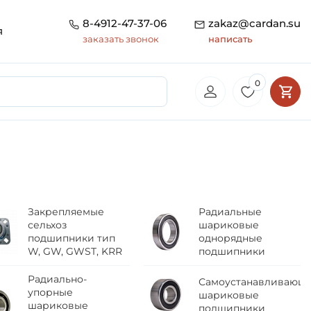
8-4912-47-37-06
zakaz@cardan.su
я
заказать звонок
написать
0
Закрепляемые
Радиальные
сельхоз
шариковые
подшипники тип
однорядные
W, GW, GWST, KRR
подшипники
Радиально-
Самоустанавливающ
упорные
шариковые
шариковые
подшипники