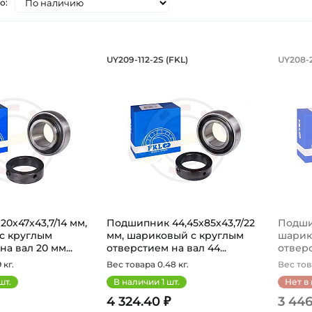
о:
ик 20х47х43,7/14 мм, шариковый с к
Подшипник 44,45х85х43,
Под
UY209-112-2S (FKL)
UY208-2
LY204-2F FKL шариковый с круглым отверстием на вал 
Подшипник UY209-112-2S FKL шарико
Подши
0х47х43,7/14 мм,
Подшипник 44,45х85х43,7/22
Подшип
с круглым
мм, шариковый с круглым
шарик
а вал 20 мм...
отверстием на вал 44...
отверс
 кг.
Вес товара 0.48 кг.
Вес това
шт.
В наличии
1
шт.
Нет в
4 324.40 ₽
3 446