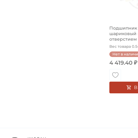
31 мм
31,5 мм
32 мм
Подшипник 5
32,75 мм
шариковый 
32,9 мм
отверстием н
Вес товара 0.54
33 мм
Нет в налич
33,25 мм
4 419.40 ₽
33,5 мм
33,9 мм
34 мм
В
34,1 мм
34,9 мм
35 мм
35,7 мм
35,8 мм