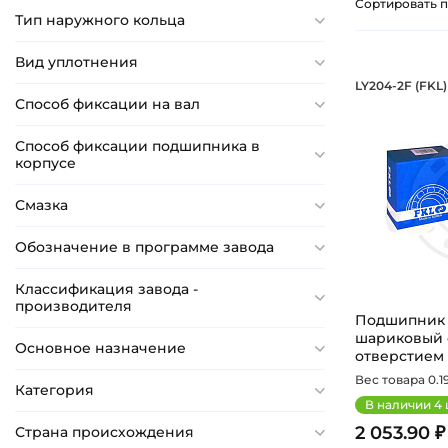
Сортировать п
Тип наружного кольца
17 мм
17,25 мм
Вид уплотнения
Подшипн
LY204-2F (FKL)
18 мм
Подшипник 
Способ фиксации на вал
18,03 мм
Способ фиксации подшипника в
18,034 мм
корпусе
18,25 мм
Смазка
18,288 мм
18,29 мм
Обозначение в программе завода
18,67 мм
Классификация завода -
19 мм
производителя
Подшипник 2
19,05 мм
шариковый 
Основное назначение
отверстием н
19,25 мм
Вес товара 0.19
19,43 мм
Категория
В наличии
4
19,558 мм
2 053.90 ₽
Страна происхождения