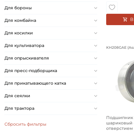
19,75 мм
Для бороны
19,842 мм
20 мм
В
Для комбайна
20,6 мм
Для косилки
21 мм
Подшип
21,25 мм
Для культиватора
KH208GAE (Asa
Подшипник 
21,43 мм
Для опрыскивателя
21,501 мм
Для пресс-подборщика
21,59 мм
21,75 мм
Для прикатывающего катка
22 мм
Для сеялки
22,1 мм
22,2 мм
Для трактора
22,225 мм
Подшипник 4
шариковый 
20,75 мм
отверстием н