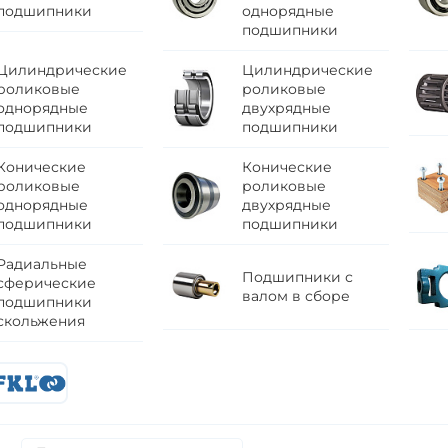
подшипники
однорядные
подшипники
Цилиндрические
Цилиндрические
роликовые
роликовые
однорядные
двухрядные
подшипники
подшипники
Конические
Конические
роликовые
роликовые
однорядные
двухрядные
подшипники
подшипники
Радиальные
Подшипники с
сферические
валом в сборе
подшипники
скольжения