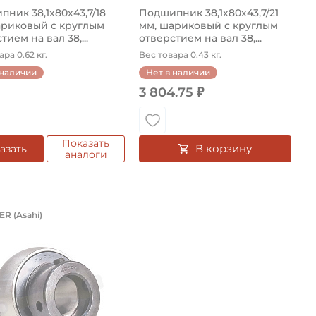
ник 38,1х80х43,7/18
Подшипник 38,1х80х43,7/21
ариковый с круглым
мм, шариковый с круглым
тием на вал 38,...
отверстием на вал 38,...
ра 0.62 кг.
Вес товара 0.43 кг.
 наличии
Нет в наличии
3 804.75 ₽
Показать
В корзину
азать
аналоги
руглым отверстием на вал 50 мм, сф
1 мм, шариковый с круглым отверсти
шипник 20х47х43,7/17 мм, шариковый
R (Asahi)
0 мм сферическое наружное кольцо. Размер 50х90х43,7/
 круглым отверстием на вал 40 мм сферическое наружно
пник UG204+ER Asahi, шариковый с круглым отверстием