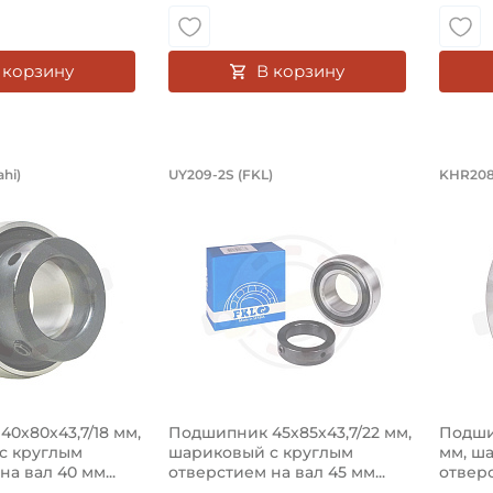
 корзину
В корзину
ник 40х80х43,7/18 мм, шариковый с 
Подшипник 45х85х43,7/2
Под
hi)
UY209-2S (FKL)
KHR208-
KH208GAE Asahi, шариковый с круглым отверстием на в
Подшипник UY209-2S FKL шариковый 
Подши
0х80х43,7/18 мм,
Подшипник 45х85х43,7/22 мм,
Подшип
с круглым
шариковый с круглым
мм, ш
а вал 40 мм...
отверстием на вал 45 мм...
отверс