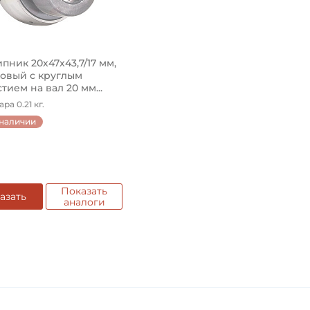
ник 20х47х43,7/17 мм,
овый с круглым
тием на вал 20 мм...
ра 0.21 кг.
 наличии
Показать
азать
аналоги