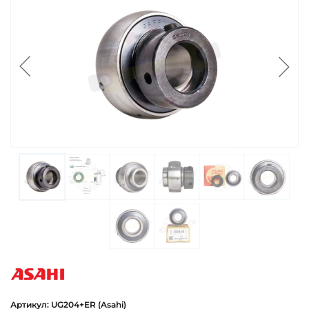
asahi
Артикул: UG204+ER (Asahi)