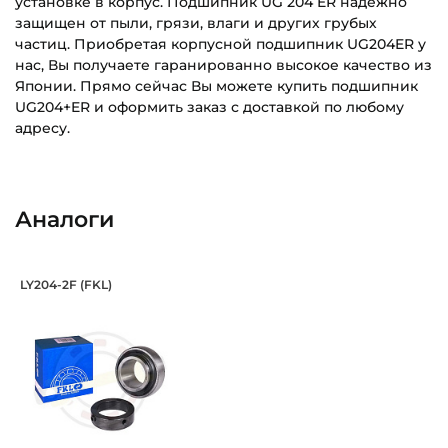
установке в корпус. Подшипник UG 204 ER надежно
защищен от пыли, грязи, влаги и других грубых
частиц. Приобретая корпусной подшипник UG204ER у
нас, Вы получаете гаранированно высокое качество из
Японии. Прямо сейчас Вы можете купить подшипник
UG204+ER и оформить заказ с доставкой по любому
адресу.
Внутренний диаметр (d):
Основное назначение:
20 мм
Для промышленного оборудования
Аналоги
Наружный диаметр (D):
Категория:
47 мм
Промышленная
Подшипник 20х47х43,7/14 мм, шарико
LY204-2F (FKL)
Ширина внутреннего кольца (B):
Подшипник LY204-2F FKL шариковый с круглым отверсти
43,7 мм
Ширина наружного кольца (С):
17 мм
Ширина в сборе (Монтажная):
43,7 мм