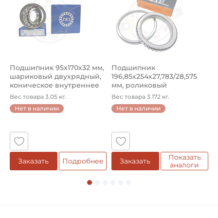
Тип UG200+ER
Страна происхождения:
Япония
Подшипник 95х170х32 мм,
Подшипник
П
шариковый двухрядный,
196,85х254х27,783/28,575
ш
коническое внутреннее
мм, роликовый
у
кол...
однорядный конический
8
Вес товара 3.05 кг.
Вес товара 3.172 кг.
В
...
Нет в наличии
Нет в наличии
5
Показать
Заказать
Подробнее
Заказать
аналоги