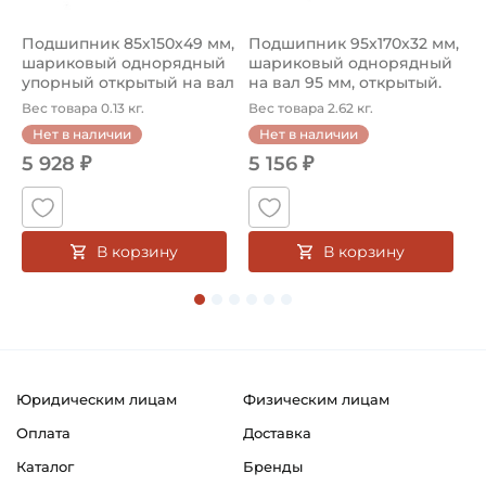
Подшипник 85х150х49 мм,
Подшипник 95х170х32 мм,
П
шариковый однорядный
шариковый однорядный
2
упорный открытый на вал
на вал 95 мм, открытый.
р
85...
Ар...
к
Вес товара 0.13 кг.
Вес товара 2.62 кг.
В
Нет в наличии
Нет в наличии
5 928 ₽
5 156 ₽
В корзину
В корзину
Юридическим лицам
Физическим лицам
Оплата
Доставка
Каталог
Бренды