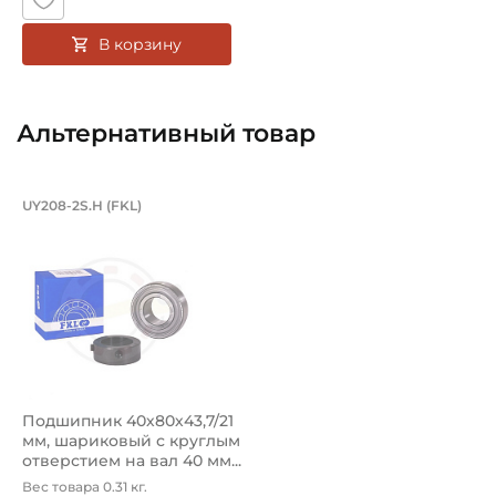
Эксцентриковым стопорным кольцом
В корзину
Способ фиксации подшипника в корпусе:
Штифт центрирующий
Смазка:
Альтернативный товар
Возможность дополнительной смазки
Классификация завода - производителя:
Подшипник 40х80х43,7/21 мм, шарико
UY208-2S.H (FKL)
Тип KH200AE
Подшипник UY208 2S.H FKL шариковый с круглым отверс
Страна происхождения:
Япония
Подшипник 40х80х43,7/21
мм, шариковый с круглым
отверстием на вал 40 мм...
Вес товара 0.31 кг.