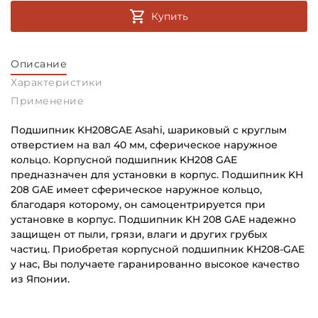
Купить
Описание
Характеристики
Применение
Подшипник KH208GAE Asahi, шариковый с круглым
отверстием на вал 40 мм, сферическое наружное
кольцо. Корпусной подшипник KH208 GAE
предназначен для установки в корпус. Подшипник KH
208 GAE имеет сферическое наружное кольцо,
благодаря которому, он самоцентрируется при
установке в корпус. Подшипник KH 208 GAE надежно
защищен от пыли, грязи, влаги и других грубых
частиц. Приобретая корпусной подшипник KH208-GAE
у нас, Вы получаете гаранированно высокое качество
из Японии.
Внутренний диаметр (d):
Основное назначение:
40 мм
Для промышленного оборудования