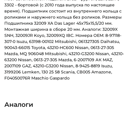
3302 - бортовой (с 2010 года выпуска по настоящее
время). Подшипник состоит из внутреннего кольца с
роликами и наружнего кольца без роликов. Размеры
Подшипника 32009 XA Das Lager 45х75х15,5/20 мм.
Монтажная ширина в сборе 20 мм. Аналоги: 32009X
SNH, 32009JR Koyo, 32009XQ IBC. Номера OEM: 8-97118-
307-0 Isuzu, 63198-00102 Mitsubishi, 061327305 Daihatsu,
90043-66015 Toyota, 43210-HC600 Nissan, 0613-27-305
Mazda, MQ 906048 Mitsubishi, 43210-G3200 Nissan, 43210-
63200 Nissan, 0613-27-305 Mazda, 6-2007109 АК MAZ,
2007109 GAZ, 43210-G3200 Nissan, 8-9425-8819 Isuzu,
3199206 Lemken, 130 25 58 Scania, CB005 Amazone,
F04050076R Maschio Gaspardo
Внутренний диаметр (d):
Основное назначение:
45 мм
Для ступицы колеса
Аналоги
Наружный диаметр (D):
Категория:
75 мм
Автомобильная
Ширина внутреннего кольца (B):
Для автомобилей: