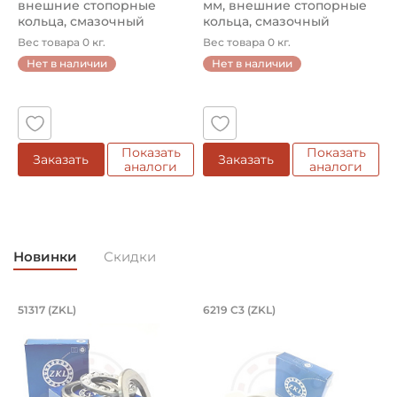
внешние стопорные
мм, внешние стопорные
кольца, смазочный
кольца, смазочный
ниппель в цент...
ниппель ...
Вес товара 0 кг.
Вес товара 0 кг.
Нет в наличии
Нет в наличии
Показать
Показать
Заказать
Заказать
аналоги
аналоги
Новинки
Скидки
Подшипник 85х150х49 мм, шариковый 
Подшипник 95х170х
L
51317 (ZKL)
6219 C3 (ZKL)
(
Подшипник 85х150х49 мм, шариковый однорядный упор
Подшипник 95х170х32 мм, ша
П