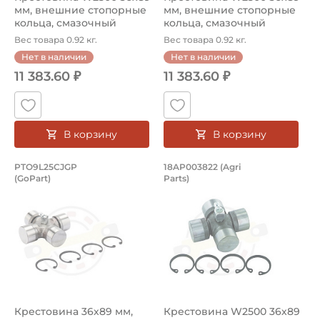
мм, внешние стопорные
мм, внешние стопорные
кольца, смазочный
кольца, смазочный
ниппель ...
ниппель ...
Вес товара 0.92 кг.
Вес товара 0.92 кг.
Нет в наличии
Нет в наличии
11 383.60 ₽
11 383.60 ₽
В корзину
В корзину
Крестовина 36х89 мм, внешние стопо
Крестовина W2500 
PTO9L25CJGP
18AP003822 (Agri
(GoPart)
Parts)
Крестовина PTO9L25CJGP GoPart, диаметр чашки 36 мм.
Крестовина 18AP003822 Agri
Крестовина 36х89 мм,
Крестовина W2500 36х89