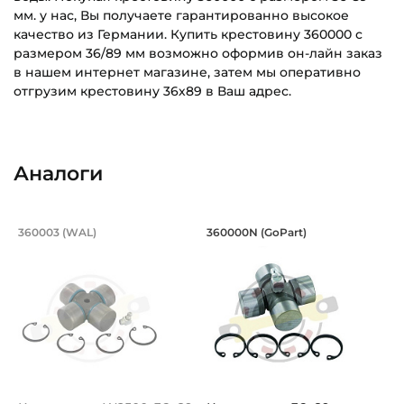
мм. у нас, Вы получаете гарантированно высокое
качество из Германии. Купить крестовину 360000 с
размером 36/89 мм возможно оформив он-лайн заказ
в нашем интернет магазине, затем мы оперативно
отгрузим крестовину 36х89 в Ваш адрес.
Крестовина диаметр чашки :
Основное назначение:
36 мм
Для сельскохозяйственной техники
Аналоги
Крестовина расстояние по креплению :
Категория:
89 мм
Сельскохозяйственная
Крестовина W2500, 36х89 мм, внешни
Крестовина 36х89 
360003 (WAL)
360000N (GoPart)
Тип чашки крестовины:
Усиленная крестовина 360003 WAL, диаметр чашки 36 м
Крестовина 360000N GoPart,
Цилиндрическая для внешней фиксации
Тип уплотнения крестовины:
Стандартное уплотнение
Тип крепления крестовины:
Внешние стопорные кольца