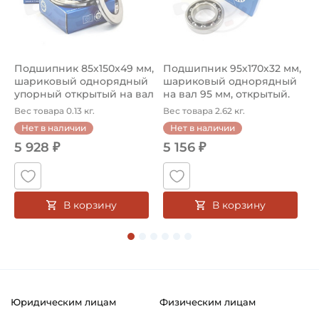
Подшипник 85х150х49 мм,
Подшипник 95х170х32 мм,
П
шариковый однорядный
шариковый однорядный
2
упорный открытый на вал
на вал 95 мм, открытый.
р
85...
Ар...
к
Вес товара 0.13 кг.
Вес товара 2.62 кг.
В
Нет в наличии
Нет в наличии
5 928 ₽
5 156 ₽
В корзину
В корзину
Юридическим лицам
Физическим лицам