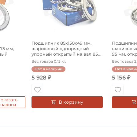
Подшипник 85х150х49 мм,
Подшипник
575 мм,
шариковый однорядный
шариковый
ный
упорный открытый на вал 85...
95 мм, откр
Вес товара 0.13 кг.
Вес товара 2.
Нет в наличии
Нет в нали
5 928 ₽
5 156 ₽
оказать
В корзину
аналоги