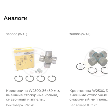
Аналоги
Крестовина W2500, 36х89 мм, внеш
Крестовина W
360000 (WAL)
360003 (WAL)
Крестовина 360000 WAL, диаметр чашки 36 мм. Крест
Усиленная крестови
Крестовина W2500, 36х89 мм,
Крестовина W2500, 3
внешние стопорные кольца,
внешние стопорные 
смазочный ниппель...
смазочный ниппель..
Вес товара 0.92 кг.
Вес товара 0.92 кг.