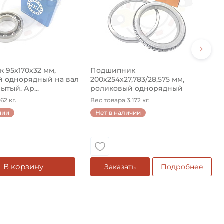
 95х170х32 мм,
Подшипник
 однорядный на вал
200х254х27,783/28,575 мм,
ытый. Ар...
роликовый однорядный
конический на ...
62 кг.
Вес товара 3.172 кг.
чии
Нет в наличии
В корзину
Заказать
Подробнее