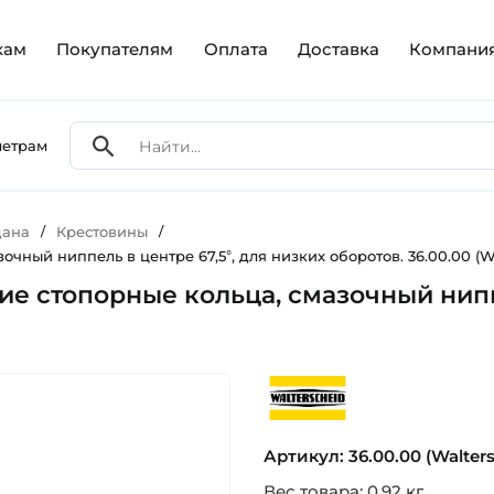
кам
Покупателям
Оплата
Доставка
Компани
метрам
дана
/
Крестовины
/
ный ниппель в центре 67,5°, для низких оборотов. 36.00.00 (Wa
е стопорные кольца, смазочный ниппе
walterscheid
Артикул: 36.00.00 (Walters
Вес товара: 0.92 кг.