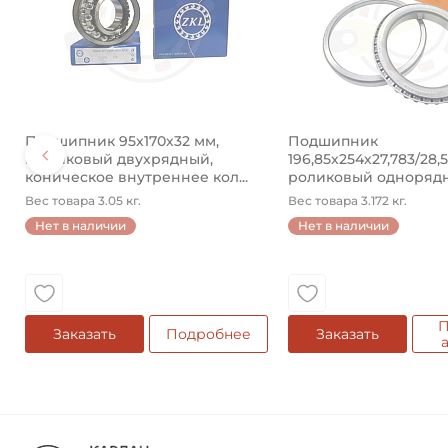
Подшипник 95х170х32 мм,
Подшипник
шариковый двухрядный,
196,85х254х27,783/28,
коническое внутреннее кол...
роликовый одноряд
конический ...
Вес товара 3.05 кг.
Вес товара 3.172 кг.
Нет в наличии
Нет в наличии
П
Заказать
Подробнее
Заказать