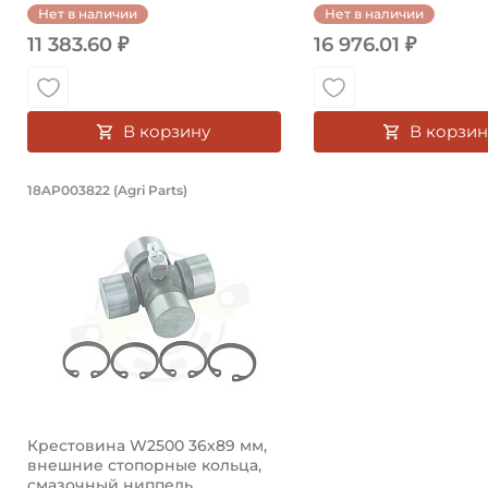
Нет в наличии
Нет в наличии
11 383.60 ₽
16 976.01 ₽
В корзину
В корзин
Крестовина W2500 36х89 мм, внешн
18AP003822 (Agri Parts)
Крестовина 18AP003822 Agri Parts, диаметр чашки 3
Крестовина W2500 36х89 мм,
внешние стопорные кольца,
смазочный ниппель ...