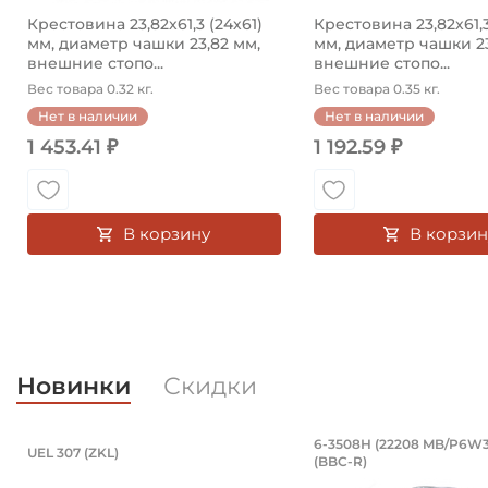
Крестовина 23,82х61,3 (24х61)
Крестовина 23,82х61,3
мм, диаметр чашки 23,82 мм,
мм, диаметр чашки 23
внешние стопо...
внешние стопо...
Вес товара 0.32 кг.
Вес товара 0.35 кг.
Нет в наличии
Нет в наличии
1 453.41 ₽
1 192.59 ₽
В корзину
В корзин
Новинки
Скидки
Подшипник 35х80х51,6/25 мм, шари
Подшипник 4
6-3508Н (22208 MB/P6W3
UEL 307 (ZKL)
(BBC-R)
Подшипник 35х80х51,6/25 мм, шариковый с круглым 
Подшипник 6-3508Н 