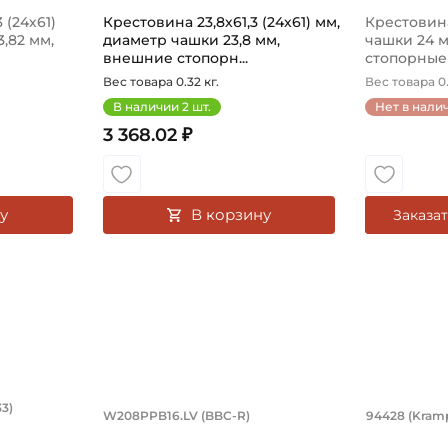
 (24х61)
Крестовина 23,8х61,3 (24х61) мм,
Крестовина
,82 мм,
диаметр чашки 23,8 мм,
чашки 24 
внешние стопорн...
стопорные 
Вес товара 0.32 кг.
Вес товара 0.
В наличии
2
шт.
Нет в нали
3 368.02 ₽
у
В корзину
Заказа
ковый с круглым отверстием на вал 
0х80х23 мм, роликовый сферический 
Подшипник 31,78х80х36,53/1
Шплинт
3)
W208PPB16.LV (BBC-R)
94428 (Kram
отверстием на вал 35 мм, сферическое наружное кольцо
(22208 MB/P6W33) (BBC-R), сферический роликовый дву
Подшипник 31,78х80х36,53/18 мм, шариковы
Шплинт 94