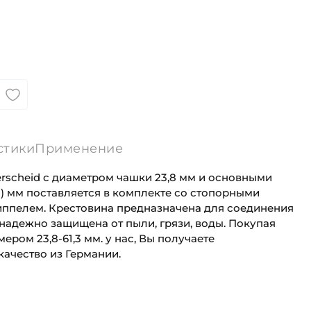
стики
Применение
erscheid с диаметром чашки 23,8 мм и основными
61) мм поставляется в комплекте со стопорными
ппелем. Крестовина предназначена для соединения
надежно защищена от пыли, грязи, воды. Покупая
мером 23,8-61,3 мм. у нас, Вы получаете
ачество из Германии.
 :
23,80 мм
Для сельскохозяйственной техники
 креплению :
61,30 мм
Сельскохозяйственная