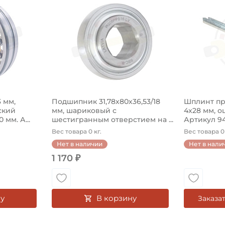
 мм,
Подшипник 31,78х80х36,53/18
Шплинт пр
ский
мм, шариковый с
4x28 мм, 
мм. А...
шестигранным отверстием на ...
Артикул 9
Вес товара 0 кг.
Вес товара 0 
Нет в наличии
Нет в нали
1 170 ₽
у
В корзину
Заказа