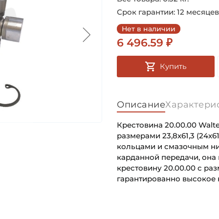
Срок гарантии: 12 месяцев
Нет в наличии
6 496.59 ₽
Купить
Описание
Характери
Крестовина 20.00.00 Walt
размерами 23,8х61,3 (24х
кольцами и смазочным ни
карданной передачи, она 
крестовину 20.00.00 с раз
гарантированно высокое к
Крестовина диаметр чашки
Основное назначение:
Крестовина расстояние по
Категория: