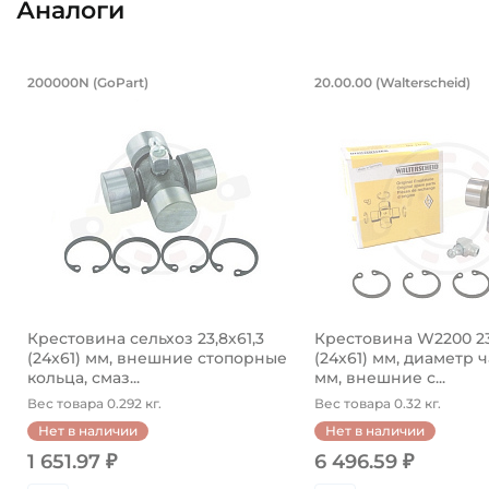
Аналоги
Крестовина сельхоз 23,8х61,3 (24х
Крестовина W
200000N (GoPart)
20.00.00 (Walterscheid)
Крестовина 200000N GoPart, диаметр чашки 23,8 мм.
Крестовина 20.00.0
Крестовина сельхоз 23,8х61,3
Крестовина W2200 23
(24х61) мм, внешние стопорные
(24х61) мм, диаметр 
кольца, смаз...
мм, внешние с...
Вес товара 0.292 кг.
Вес товара 0.32 кг.
Нет в наличии
Нет в наличии
1 651.97 ₽
6 496.59 ₽