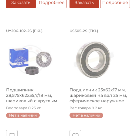
Заказать
Подробнее
Заказать
Подробнее
Подшипник 28,575х62х35,7/18 мм, шар
Подшипник 25х62х1
UY206-102-2S (FKL)
US305-2S (FKL)
Подшипник UY206-102-2S FKL шариковый с круглым отвер
Подшипник US305-2S FKL шар
Подшипник
Подшипник 25х62х17 мм,
28,575х62х35,7/18 мм,
шариковый на вал 25 мм,
шариковый с круглым
сферическое наружное
отверстием на вал 2...
кол...
Вес товара 0.23 кг.
Вес товара 0.2 кг.
Нет в наличии
Нет в наличии