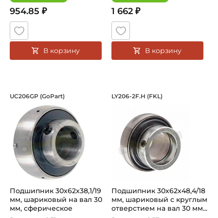
954.85 ₽
1 662 ₽
В корзину
В корзину
Подшипник 30х62х38,1/19 мм, шарико
Подшипник 30х62х48
UC206GP (GoPart)
LY206-2F.H (FKL)
Подшипник шариковый UC206GP GoPart на вал 30 мм. Подш
Подшипник без отверстия дл
Подшипник 30х62х38,1/19
Подшипник 30х62х48,4/18
мм, шариковый на вал 30
мм, шариковый с круглым
мм, сферическое
отверстием на вал 30 мм...
наружно...