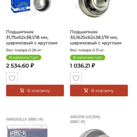
Подшипник
Подшипник
31,75х62х38,1/18 мм,
30,1625х62х38,1/19 мм,
шариковый с круглым
шариковый с круглым
отверстием на вал 31...
отверстием на вал ...
Вес товара 0.28 кг.
Вес товара 0.31 кг.
В наличии
1
шт.
В наличии
1
шт.
2 534.60 ₽
1 036.21 ₽
В корзину
В корзину
Подшипник 25х62х32/18 мм, шариковы
Подшипник 30х62х3
480206 (UC206)
1680205.LV (BBC-R)
(BBC-R)
Подшипник 25х62х32/18 мм, шариковый на вал 25 мм, с
Подшипник шариковый 480206