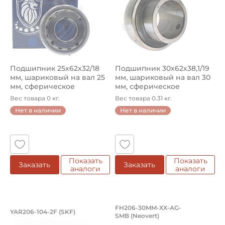
Подшипник 25х62х32/18
Подшипник 30х62х38,1/19
мм, шариковый на вал 25
мм, шариковый на вал 30
мм, сферическое
мм, сферическое
наружное ...
наружно...
Вес товара 0 кг.
Вес товара 0.31 кг.
Нет в наличии
Нет в наличии
Показать
Показать
Заказать
Заказать
аналоги
аналоги
Подшипник 31,75х62х38,1/18 мм, шари
Подшипник 30х62х3
FH206-30MM-XX-AG-
YAR206-104-2F (SKF)
SMB (Neovert)
Подшипник YAR206-104-2F SKF шариковый с круглым отвер
Подшипник FH206-30MM-XX-AG