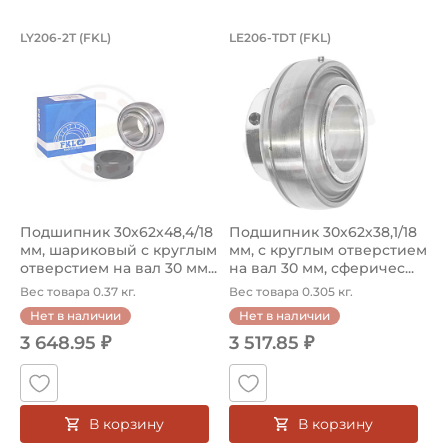
Подшипник 30х62х48,4/18 мм, шарико
Подшипник 30х62х38
LY206-2T (FKL)
LE206-TDT (FKL)
Усиленный подшипник LY206-2T FKL шариковый с круглы
Профессиональный подшипник
Подшипник 30х62х48,4/18
Подшипник 30х62х38,1/18
мм, шариковый с круглым
мм, с круглым отверстием
отверстием на вал 30 мм...
на вал 30 мм, сферичес...
Вес товара 0.37 кг.
Вес товара 0.305 кг.
Нет в наличии
Нет в наличии
3 648.95 ₽
3 517.85 ₽
В корзину
В корзину