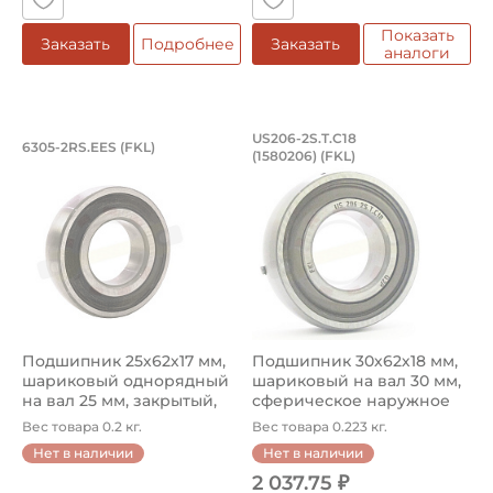
Показать
Заказать
Подробнее
Заказать
аналоги
Подшипник 25х62х17 мм, шариковый о
Подшипник 30х62х18
US206-2S.T.C18
6305-2RS.EES (FKL)
(1580206) (FKL)
Подшипник 6305-2RS.EES FKL шариковый на вал 25 мм. По
Надежный подшипник US206-2S
Подшипник 25х62х17 мм,
Подшипник 30х62х18 мм,
шариковый однорядный
шариковый на вал 30 мм,
на вал 25 мм, закрытый,
сферическое наружное
сфе...
кол...
Вес товара 0.2 кг.
Вес товара 0.223 кг.
Нет в наличии
Нет в наличии
2 037.75 ₽