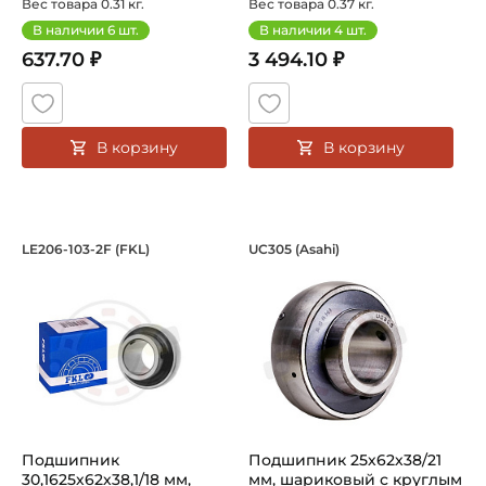
Вес товара 0.31 кг.
Вес товара 0.37 кг.
В наличии
6
шт.
В наличии
4
шт.
637.70 ₽
3 494.10 ₽
В корзину
В корзину
Подшипник 30,1625х62х38,1/18 мм, ша
Подшипник 25х62х3
LE206-103-2F (FKL)
UC305 (Asahi)
Подшипник LE206-103-2F FKL шариковый с круглым отвер
Подшипник UC305 Asahi, шар
Подшипник
Подшипник 25х62х38/21
30,1625х62х38,1/18 мм,
мм, шариковый с круглым