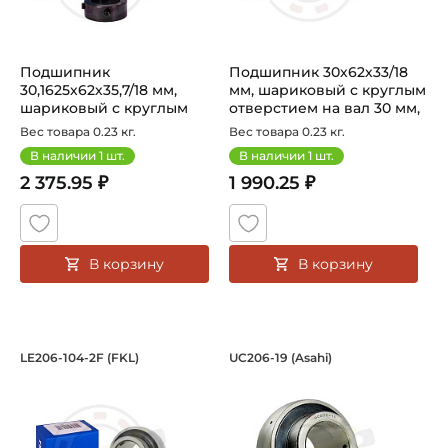
Подшипник
Подшипник 30х62х33/18
30,1625х62х35,7/18 мм,
мм, шариковый с круглым
шариковый с круглым
отверстием на вал 30 мм,
отверстием на вал ...
...
Вес товара 0.23 кг.
Вес товара 0.23 кг.
В наличии
1
шт.
В наличии
1
шт.
2 375.95 ₽
1 990.25 ₽
В корзину
В корзину
Подшипник 31,75х62х38,1/18 мм, шари
Подшипник 30,1625х
LE206-104-2F (FKL)
UC206-19 (Asahi)
Подшипник LE206-104-2F FKL шариковый с круглым отверс
Подшипник UC206-19 Asahi, ш