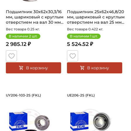
Подшипник 30х62х30,3/16
Подшипник 25х62х46,8/20
мм, шариковый с круглым
мм, шариковый с круглым
отверстием на вал 30 мм...
отверстием на вал 25 мм...
Вес товара 0.25 кг.
Вес товара 0.422 кг.
В наличии
2
шт.
В наличии
1
шт.
2 985.12 ₽
5 524.52 ₽
В корзину
В корзину
Подшипник 30,1625х62х35,7/18 мм, ша
Подшипник 30х62х3
UY206-103-2S (FKL)
UE206-2S (FKL)
Подшипник UY206-103-2S FKL шариковый с круглым отвер
Подшипник UE206-2S FKL шар