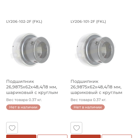
Подшипник 26,9875х62х48,4/18 мм, ша
Подшипник 26,9875
LY206-102-2F (FKL)
LY206-101-2F (FKL)
Подшипник LY206-102-2F FKL шариковый с круглым отверс
Подшипник LY206-101-2F FKL 
Подшипник
Подшипник
26,9875х62х48,4/18 мм,
26,9875х62х48,4/18 мм,
шариковый с круглым
шариковый с круглым
отверстием на вал ...
отверстием на вал ...
Вес товара 0.37 кг.
Вес товара 0.37 кг.
Нет в наличии
Нет в наличии