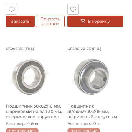
Показать
В корзину
Заказать
аналоги
Подшипник 30х62х16 мм, шариковый н
Подшипник 31,75х62
US206-2S (FKL)
UE206-20-2S (FKL)
Подшипник US206-2S FKL со сферическим наружным кольцо
Подшипник UE206-20-2S FKL 
Подшипник 30х62х16 мм,
Подшипник
шариковый на вал 30 мм,
31,75х62х30,2/18 мм,
сферическое наружное
шариковый с круглым
кол...
отверстием на вал 31...
Вес товара 0.18 кг.
Вес товара 0.23 кг.
Нет в наличии
Нет в наличии