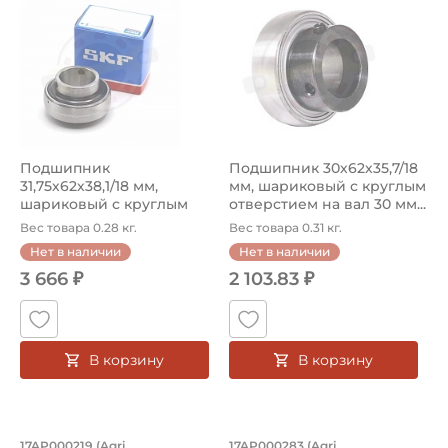
Подшипник
Подшипник 30х62х35,7/18
31,75х62х38,1/18 мм,
мм, шариковый с круглым
шариковый с круглым
отверстием на вал 30 мм...
отверстием на вал 31...
Вес товара 0.28 кг.
Вес товара 0.31 кг.
Нет в наличии
Нет в наличии
3 666 ₽
2 103.83 ₽
В корзину
В корзину
17AP000219 (Agri
17AP000283 (Agri