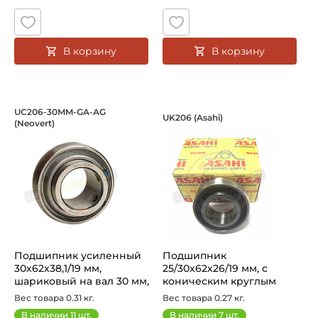
В корзину
В корзину
Подшипник усиленный 30х62х38,1/19 
Подшипник 25/30х6
UC206-30MM-GA-AG
UK206 (Asahi)
(Neovert)
Подшипник усиленный Neovert 30x62x38,1 мм - это высок
Подшипник UK206 Asahi с ко
Подшипник усиленный
Подшипник
30х62х38,1/19 мм,
25/30х62х26/19 мм, c
шариковый на вал 30 мм,
коническим круглым
без отвер...
отверстием на вал 25/...
Вес товара 0.31 кг.
Вес товара 0.27 кг.
В наличии
11
шт.
В наличии
7
шт.