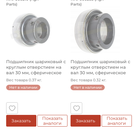
Подшипник шариковый с круглым отве
Подшипник шариков
Parts)
Parts)
Подшипник 17AP000219 Agri Parts, шариковый с круглым
Подшипник 17AP000283 Agri 
Подшипник шариковый с
Подшипник шариковый с
круглым отверстием на
круглым отверстием на
вал 30 мм, сферическое
вал 30 мм, сферическое
нару...
нару...
Вес товара 0.37 кг.
Вес товара 0.32 кг.
Нет в наличии
Нет в наличии
Показать
Показать
Заказать
Заказать
аналоги
аналоги