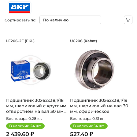
Сортировать по:
Подшипник 30х62х38,1/18 мм, шарико
Подшипник 30х62х3
LE206-2F (FKL)
UC206 (Kabat)
Подшипник LE206-2F FKL шариковый с круглым отверстием
Подшипник шариковый UC206 K
Подшипник 30х62х38,1/18
Подшипник 30х62х38,1/19
мм, шариковый с круглым
мм, шариковый на вал 30
отверстием на вал 30 мм...
мм, сферическое
наружно...
Вес товара 0.28 кг.
Вес товара 0.31 кг.
В наличии
24
шт.
В наличии
14
шт.
2 439.60 ₽
527.40 ₽