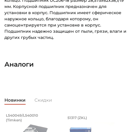
кольцо. Подшипник UC206-18 размер 28,575х62х38,1/19
мм. Корпусной подшипник предназначен для
установки в корпус. Подшипник имеет сферическое
наружное кольцо, благодаря которому, он
самоцентрируется при установке в корпус.
Подшипник надежно защищен от пыли, грязи, влаги и
других грубых частиц.
Внутренний диаметр (d):
Основное назначение:
28,575 мм
Для промышленного оборудования
Аналоги
Наружный диаметр (D):
Категория:
62 мм
Промышленная
Ширина внутреннего кольца (B):
38,1 мм
Новинки
Скидки
Ширина наружного кольца (С):
19 мм
Подшипник 196,85х254х27,783/28,575
Подшипник 85х150х
L540049/L540010
51317 (ZKL)
6
(Timken)
Подшипник 196,85х254х27,783/28,575 мм, роликовый одн
Подшипник 85х150х49 мм, ш
П
Ширина в сборе (Монтажная):
38,1 мм