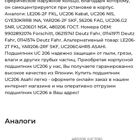
сферическое наружное кольцо, благодаря которому,
он самоцентрируется при установке в корпус.
Аналоги: LE206-2F FKL, UC206 Kabat, UC206 NIS,
GYE30KRRB INA, YAR206-2F SKF, 56206 FAG, UC206.G2
SNR, UC206D1 NSK, 480206 ГОСТ. Номера OEM:
9902892074 Forschitt, 06215741 Deutz Fahr, 01141971 Deutz
Fahr, 01141574 Deutz Fahr. Альтернативный товар: LE206-
2T FKL, YAR206-2RF SKF, UC206C4HR5 ASAHI.
Подшипник UC 206 надежно защищен от пыли, грязи,
влаги и других грубых частиц. Приобретая корпусной
подшипник UC206 у нас, Вы получаете гаранированно
высокое качество из Японии. Купить подшипник
UC206 Asahi легко - оформите онлайн заказ в нашем
интернет магазине и мы оперативно отгрузим
подшипник UC206 в Ваш адрес!
Внутренний диаметр (d):
Основное назначение:
30 мм
Для промышленного оборудования
Аналоги
Наружный диаметр (D):
Категория:
62 мм
Промышленная
480206 (UC206)