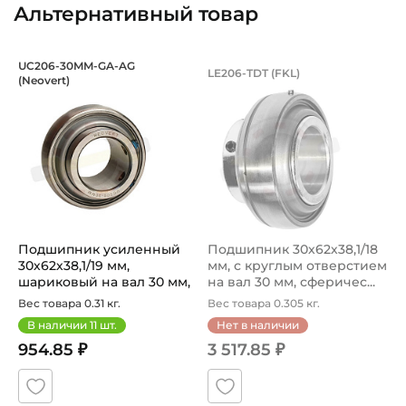
Альтернативный товар
Подшипник усиленный 30х62х38,1/19 
Подшипник 30х62х38
UC206-30MM-GA-AG
LE206-TDT (FKL)
(Neovert)
Подшипник усиленный Neovert 30x62x38,1 мм - это высок
Профессиональный подшипник
Подшипник усиленный
Подшипник 30х62х38,1/18
30х62х38,1/19 мм,
мм, с круглым отверстием
шариковый на вал 30 мм,
на вал 30 мм, сферичес...
без отвер...
Вес товара 0.31 кг.
Вес товара 0.305 кг.
В наличии
11
шт.
Нет в наличии
954.85 ₽
3 517.85 ₽