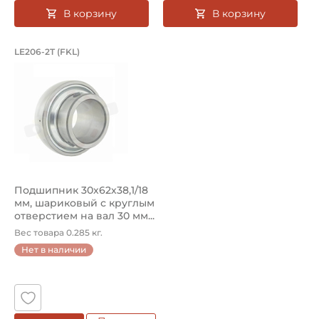
В корзину
В корзину
Подшипник 30х62х38,1/18 мм, шарико
LE206-2T (FKL)
Подшипник LE206-2T FKL шариковый с круглым отверстием
Подшипник 30х62х38,1/18
мм, шариковый с круглым
отверстием на вал 30 мм...
Вес товара 0.285 кг.
Нет в наличии