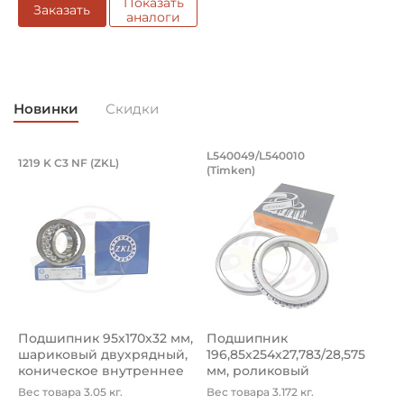
Показать
Заказать
аналоги
Новинки
Скидки
Подшипник 95х170х32 мм, шариковый 
Подшипник 196,85х
L540049/L540010
1219 K C3 NF (ZKL)
5
(Timken)
Подшипник 95х170х32 мм, шариковый двухрядный, кони
Подшипник 196,85х254х27,78
П
Подшипник 95х170х32 мм,
Подшипник
П
шариковый двухрядный,
196,85х254х27,783/28,575
ш
коническое внутреннее
мм, роликовый
у
кол...
однорядный конический
8
Вес товара 3.05 кг.
Вес товара 3.172 кг.
В
...