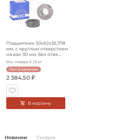
Способ фиксации подшипника в корпусе:
Шероховатость
Смазка:
Возможность дополнительной смазки
Классификация завода - производителя:
Подшипник 30х62х35,7/18
Запасные части Neovert для сельхозтехники
мм, с круглым отверстием
на вал 30 мм, без отве...
Страна происхождения:
Вес товара 0.23 кг.
Китай
Нет в наличии
2 384.50 ₽
В корзину
Новинки
Скидки