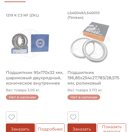
Подшипник 95х170х32 мм, шариковый 
Подшипник 196,85х
L540049/L540010
1219 K C3 NF (ZKL)
5
(Timken)
Подшипник 95х170х32 мм, шариковый двухрядный, кони
Подшипник 196,85х254х27,78
П
Подшипник 95х170х32 мм,
Подшипник
П
шариковый двухрядный,
196,85х254х27,783/28,575
ш
коническое внутреннее
мм, роликовый
у
кол...
однорядный конический
8
Вес товара 3.05 кг.
Вес товара 3.172 кг.
В
...
Нет в наличии
Нет в наличии
5
Показать
Заказать
Подробнее
Заказать
аналоги