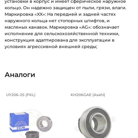
установки в корпус и имеет сферическое наружное
кольцо. Он надежно защищен от пыли, грязи, влаги.
Маркировка «XX»: На передней и задней частях
наружного кольца нет стопорных штифтов, и
масляных канавок. Маркировка «AG»: обозначает
исполнение для сельскохозяйственной техники,
конструкция адаптирована для эксплуатации в
условиях агрессивной внешней среды;
FH206-30MM-XX-AG-SMB_(Neovert)_Эскиз_RU.pdf
Внутренний диаметр (d):
Основное назначение:
Скачать (247.05 кб)
30 мм
Для сельскохозяйственной техники
Аналоги
Наружный диаметр (D):
Категория:
62 мм
Сельскохозяйственная
Подшипник 30х62х35,7/18 мм, шарико
Подшипник 30х62х3
UY206-2S (FKL)
KH206GAE (Asahi)
Ширина внутреннего кольца (B):
Подшипник UY206 2S FKL шариковый с круглым отверстием 
Подшипник KH206GAE Asahi, 
35,7 мм
Ширина наружного кольца (С):
18 мм
Ширина в сборе (Монтажная):