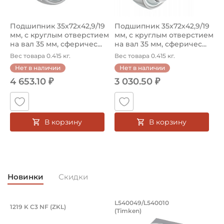
Подшипник 35х72х42,9/19
Подшипник 35х72х42,9/19
мм, с круглым отверстием
мм, с круглым отверстием
на вал 35 мм, сферичес...
на вал 35 мм, сферичес...
Вес товара 0.415 кг.
Вес товара 0.415 кг.
Нет в наличии
Нет в наличии
4 653.10 ₽
3 030.50 ₽
В корзину
В корзину
Новинки
Скидки
Подшипник 95х170х32 мм, шариковый 
Подшипник 196,85х
L540049/L540010
1219 K C3 NF (ZKL)
5
(Timken)
Подшипник 95х170х32 мм, шариковый двухрядный, кони
Подшипник 196,85х254х27,78
П