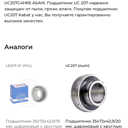
UC207C4HR5 ASAHI. Подшипник UC 207 надежно
защищен от пыли, грязи, влаги. Покупая подшипник
UC207 Kabat у нас, Вы получаете гарантированно
высокое качество.
Внутренний диаметр (d):
Основное назначение:
35 мм
Для сельскохозяйственной техники
Аналоги
Наружный диаметр (D):
Категория:
72 мм
Сельскохозяйственная
Подшипник 35х72х42,9/19 мм, шарико
Подшипник 35х72х4
LE207-2F (FKL)
UC207 (Asahi)
Ширина внутреннего кольца (B):
Подшипник LE207-2F FKL шариковый с круглым отверстием
Подшипник UC207 Asahi, шари
42,9 мм
Ширина наружного кольца (С):
20 мм
Ширина в сборе (Монтажная):
42,9 мм
Подшипник 35х72х42,9/19
Подшипник 35х72х42,9/20
Тип посадочного отверстия на вал:
мм, шариковый с круглым
мм, шариковый с круглым