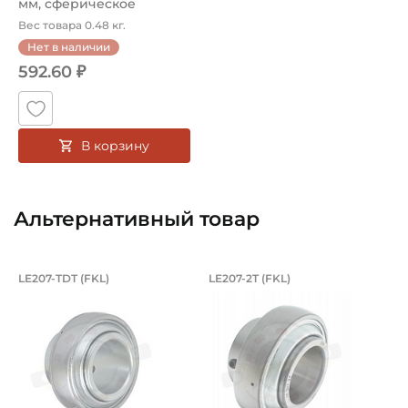
мм, сферическое
наружно...
Вес товара 0.48 кг.
Нет в наличии
592.60 ₽
В корзину
Альтернативный товар
Подшипник 35х72х42,9/19 мм, с кругл
Подшипник 35х72х42
LE207-TDT (FKL)
LE207-2T (FKL)
Подшипник сверхпрочный LE207-TDT FKL, усиленный, ша
Подшипник LE207-2T FKL, уси