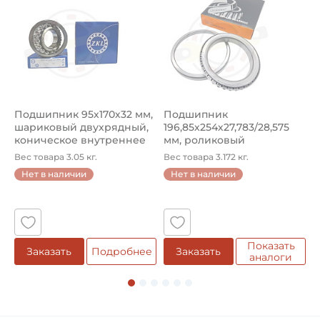
Подшипник 95х170х32 мм,
Подшипник
П
шариковый двухрядный,
196,85х254х27,783/28,575
ш
коническое внутреннее
мм, роликовый
у
кол...
однорядный конический
8
Вес товара 3.05 кг.
Вес товара 3.172 кг.
В
...
Нет в наличии
Нет в наличии
5
Показать
Заказать
Подробнее
Заказать
аналоги