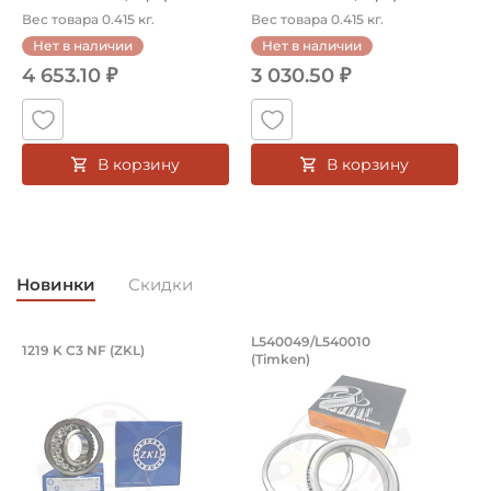
Вес товара 0.415 кг.
Вес товара 0.415 кг.
Нет в наличии
Нет в наличии
4 653.10 ₽
3 030.50 ₽
В корзину
В корзину
Новинки
Скидки
Подшипник 95х170х32 мм, шариковый 
Подшипник 196,85х
L540049/L540010
1219 K C3 NF (ZKL)
5
(Timken)
Подшипник 95х170х32 мм, шариковый двухрядный, кони
Подшипник 196,85х254х27,78
П