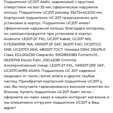
Подшипник UC207 Asahi, шариковый с круглым
отверстием на вал 35 мм, сферическое наружное
кольцо. Подшипник UC207 размер 35х72х42,9/20 мм.
Корпусной подшипник UC 207 предназначен для
установки в корпус. Подшипник UC207 имеет
сферическое наружное кольцо, благодаря которому,
он самоцентрируется при установке в корпус.
Аналоги: LE207-2F FKL, UC207 Kabat, UC207 NIS,
GYE35KRRB INA, YAR207-2F SKF, 56207 FAG, UC207.G2
SNR, UC207D1 NSK, 480207 ГОСТ. Номера OEM: 216476.0
Claas, EGL00223R Gaspardo, 9902892082 Fortschritt,
06215749 Deutz Fahr, 200.42081 Grimme.
Альтернативный товар: LE207-2T FKL, YAR207-2RF SKF,
UC207C4HR5 ASAHI. Подшипник UC 207 надежно
защищен от пыли, грязи, влаги и других грубых
частиц. Приобретая корпусной подшипник UC207 у
нас, Вы получаете гаранированно высокое качество из
Японии. Купить подшипник UC207 Asahi легко -
оформите он-лайн заказ в нашем интернет магазине и
мы оперативно отгрузим подшипник UC207 в Ваш
адрес!