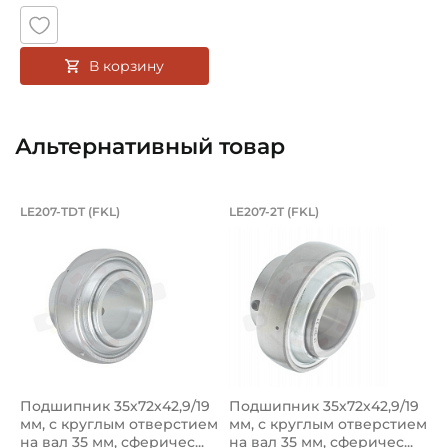
В корзину
Альтернативный товар
Подшипник 35х72х42,9/19 мм, с кругл
Подшипник 35х72х42
LE207-TDT (FKL)
LE207-2T (FKL)
Подшипник сверхпрочный LE207-TDT FKL, усиленный, ша
Подшипник LE207-2T FKL, уси
Подшипник 35х72х42,9/19
Подшипник 35х72х42,9/19
мм, с круглым отверстием
мм, с круглым отверстием
на вал 35 мм, сферичес...
на вал 35 мм, сферичес...