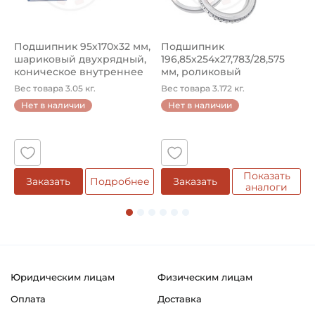
Подшипник 95х170х32 мм,
Подшипник
П
шариковый двухрядный,
196,85х254х27,783/28,575
ш
коническое внутреннее
мм, роликовый
у
кол...
однорядный конический
8
Вес товара 3.05 кг.
Вес товара 3.172 кг.
В
...
Нет в наличии
Нет в наличии
5
Показать
Заказать
Подробнее
Заказать
аналоги
Юридическим лицам
Физическим лицам
Оплата
Доставка