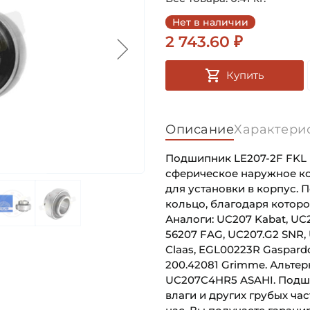
Нет в наличии
2 743.60 ₽
Купить
Описание
Характери
Подшипник LE207-2F FKL 
сферическое наружное ко
для установки в корпус.
кольцо, благодаря которо
Аналоги: UC207 Kabat, UC2
56207 FAG, UC207.G2 SNR,
Claas, EGL00223R Gaspardo,
200.42081 Grimme. Альтер
UC207C4HR5 ASAHI. Подши
влаги и других грубых ча