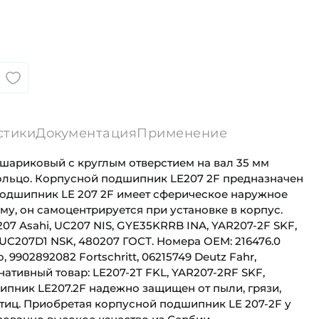
стики
Документация
Применение
шариковый с круглым отверстием на вал 35 мм
льцо. Корпусной подшипник LE207 2F предназначен
 Подшипник LE 207 2F имеет сферическое наружное
му, он самоцентрируется при установке в корпус.
07 Asahi, UC207 NIS, GYE35KRRB INA, YAR207-2F SKF,
 UC207D1 NSK, 480207 ГОСТ. Номера OEM: 216476.0
 9902892082 Fortschritt, 06215749 Deutz Fahr,
нативный товар: LE207-2T FKL, YAR207-2RF SKF,
пник LE207.2F надежно защищен от пыли, грязи,
стиц. Приобретая корпусной подшипник LE 207-2F у