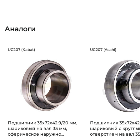
Аналоги
Подшипник 35х72х42,9/20 мм, шари
Подшипник 35
UC207 (Kabat)
UC207 (Asahi)
Подшипник шариковый UC207 Kabat на вал 35 мм. Под
Подшипник UC207 As
Подшипник 35х72х42,9/20 мм,
Подшипник 35х72х42,
шариковый на вал 35 мм,
шариковый с круглы
сферическое наружно...
отверстием на вал 35 