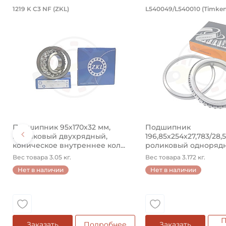
Подшипник 95х170х32 мм, шариковы
Подшипник 19
1219 K C3 NF (ZKL)
L540049/L540010 (Timken
Подшипник 95х170х32 мм, шариковый двухрядный, к
Подшипник 196,85х2
Подшипник 95х170х32 мм,
Подшипник
шариковый двухрядный,
196,85х254х27,783/28,
коническое внутреннее кол...
роликовый одноряд
конический ...
Вес товара 3.05 кг.
Вес товара 3.172 кг.
Нет в наличии
Нет в наличии
П
Заказать
Подробнее
Заказать