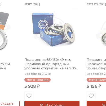
й двухрядный, коническое внутренне
6,85х254х27,783/28,575 мм, роликов
Подшипник 85х150х49 мм, ш
Подшип
)
51317 (ZKL)
6219 C3 (ZKL)
оническое внутреннее кольцо.
54х27,783/28,575 мм, роликовый однорядный конический
Подшипник 85х150х49 мм, шариковый одн
Подшипник
Подшипник 85х150х49 мм,
Подшипник
575 мм,
шариковый однорядный
шариковый
ный
упорный открытый на вал 85...
95 мм, откр
Вес товара 0.13 кг.
Вес товара 2.
Нет в наличии
Нет в нали
5 928 ₽
5 156 ₽
оказать
В корзину