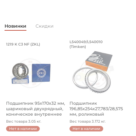
Франция
Новинки
Скидки
Подшипник 95х170х32 мм, шариковый 
Подшипник 196,85х
L540049/L540010
1219 K C3 NF (ZKL)
5
(Timken)
Подшипник 95х170х32 мм, шариковый двухрядный, кони
Подшипник 196,85х254х27,78
П
Подшипник 95х170х32 мм,
Подшипник
П
шариковый двухрядный,
196,85х254х27,783/28,575
ш
коническое внутреннее
мм, роликовый
у
кол...
однорядный конический
8
Вес товара 3.05 кг.
Вес товара 3.172 кг.
В
...
Нет в наличии
Нет в наличии