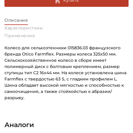
Купить
Описание
Характеристики
Применение
Колесо для сельхозтехники 015836.03 французского
бренда Otico Farmflex. Размеры колеса 325х50 мм.
Сельскохозяйственное колесо в сборе имеет
полимерный диск с болтовым креплением, размер
ступицы тип C2 16х44 мм. На колесе установлена шина
Farmflex с твердостью 63 S, с гладким профилем L.
Шина обладает высокой мягкостью и способностью к
самоочищения, а также стойкойстью к абразии/
разрыву.
Диаметр бандажа, мм:
Основное назначение:
325
Для сельскохозяйственной техники
Аналоги
Ширина бандажа, мм:
Категория: