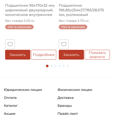
Подшипник 95х170х32 мм,
Подшипник
П
шариковый двухрядный,
196,85х254х27,783/28,575
ш
коническое внутреннее
мм, роликовый
у
кол...
однорядный конический
8
Вес товара 3.05 кг.
Вес товара 3.172 кг.
В
...
Нет в наличии
Нет в наличии
5
Показать
Заказать
Подробнее
Заказать
аналоги
Юридическим лицам
Физическим лицам
Оплата
Доставка
Каталог
Бренды
Акции
Прайс-лист