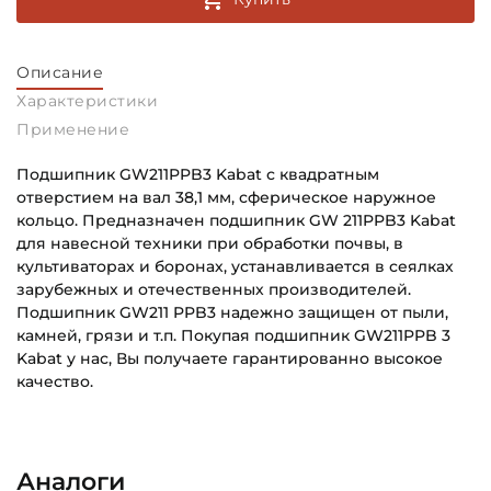
Описание
Характеристики
Применение
Подшипник GW211PPB3 Kabat с квадратным
отверстием на вал 38,1 мм, сферическое наружное
кольцо. Предназначен подшипник GW 211PPB3 Kabat
для навесной техники при обработки почвы, в
культиваторах и боронах, устанавливается в сеялках
зарубежных и отечественных производителей.
Подшипник GW211 PPB3 надежно защищен от пыли,
камней, грязи и т.п. Покупая подшипник GW211PPB 3
Kabat у нас, Вы получаете гарантированно высокое
качество.
Внутренний диаметр (d):
Основное назначение:
38,1 мм
Для сельскохозяйственной техники
Аналоги
Наружный диаметр (D):
Категория: