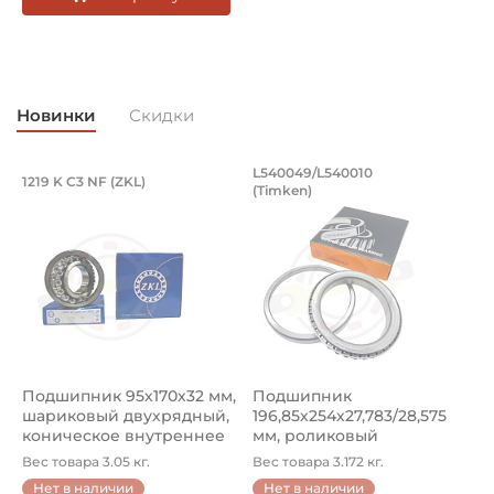
Смазка:
Возможность дополнительной смазки
Классификация завода - производителя:
Запасные части KABAT для сельхозтехники
Новинки
Скидки
Страна происхождения:
Китай
Подшипник 95х170х32 мм, шариковый 
Подшипник 196,85х
L540049/L540010
1219 K C3 NF (ZKL)
5
(Timken)
Подшипник 95х170х32 мм, шариковый двухрядный, кони
Подшипник 196,85х254х27,78
П
Подшипник 95х170х32 мм,
Подшипник
П
шариковый двухрядный,
196,85х254х27,783/28,575
ш
коническое внутреннее
мм, роликовый
у
кол...
однорядный конический
8
Вес товара 3.05 кг.
Вес товара 3.172 кг.
В
...
Нет в наличии
Нет в наличии