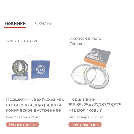
Запасные части Neovert для сельхозтехники
Страна происхождения:
Новинки
Скидки
Китай
Подшипник 95х170х32 мм, шариковый 
Подшипник 196,85х
L540049/L540010
1219 K C3 NF (ZKL)
5
(Timken)
Подшипник 95х170х32 мм, шариковый двухрядный, кони
Подшипник 196,85х254х27,78
П
Подшипник 95х170х32 мм,
Подшипник
П
шариковый двухрядный,
196,85х254х27,783/28,575
ш
коническое внутреннее
мм, роликовый
у
кол...
однорядный конический
8
Вес товара 3.05 кг.
Вес товара 3.172 кг.
В
...
Нет в наличии
Нет в наличии
5