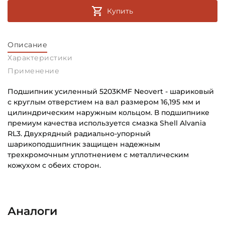
Купить
Описание
Характеристики
Применение
Подшипник усиленный 5203KMF Neovert - шариковый
с круглым отверстием на вал размером 16,195 мм и
цилиндрическим наружным кольцом. В подшипнике
премиум качества используется смазка Shell Alvania
RL3. Двухрядный радиально-упорный
шарикоподшипник защищен надежным
трехкромочным уплотнением с металлическим
кожухом с обеих сторон.
Внутренний диаметр (d):
Основное назначение:
16,256 мм
Для сельскохозяйственной техники
Аналоги
Наружный диаметр (D):
Категория: