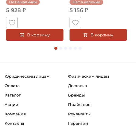
Нет в наличии
Нет в наличии
Вид уплотнения:
5 928 ₽
5 156 ₽
Без уплотнения
Сепаратор:
Стальной
В корзину
В корзину
Смазка:
Возможность дополнительной смазки
Материал:
Сталь
Юридическим лицам
Физическим лицам
Страна происхождения:
Оплата
Доставка
Япония
Каталог
Бренды
Акции
Прайс-лист
Компания
Реквизиты
Контакты
Гарантии