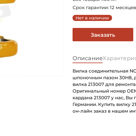
Срок гарантии: 12 месяцев
Нет в наличии
Заказать
Описание
Характери
Вилка соединительная NG,
шпоночным пазом 30H8, дл
вилка 213007 для ремонта
Оригинальный номер OEM: 
кардана 213007 у нас, Вы
Германии. Купить вилку 
он-лайн заказ в нашем ин
Способ фиксации Соедине
Основное назначение:
Тип соединения 1:
Категория: