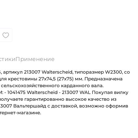
стики
Применение
 артикул 213007 Walterscheid, типоразмер W2300, со
я крестовины 27х74,5 (27х75) мм. Предназначена
 сельскохозяйственного карданного вала.
- 1041475 Walterscheid - 213007 WAL Покупая вилку
 получаете гарантированно высокое качество из
213007 Вальтершайд с доставкой, возможно оформив
тернет-магазине.
ния 1:
Шпоночный паз
Для сельскохозяйственной техники
Профиль 30H8
Сельскохозяйственная