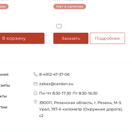
чии
Нет в наличии
В корзину
Заказать
Подробнее
ания
8-4912-47-37-06
zakaz@cardan.su
изиты
Пн-Чт 8:30-17:30 Пт 8:30-16:30
кты
390011, Рязанская область, г. Рязань, М-5
нтии
Урал, 197-й километр (Окружная дорога),
с2