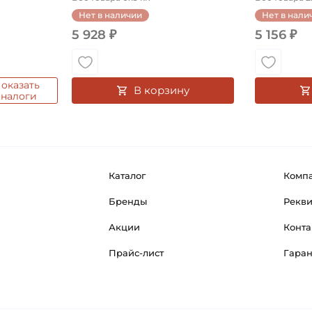
Нет в наличии
Нет в нали
5 928 ₽
5 156 ₽
оказать
В корзину
аналоги
Каталог
Комп
Бренды
Рекв
Акции
Конта
Прайс-лист
Гара