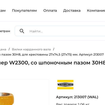
кам
Покупателям
Оплата
Доставка
Компани
метрам
дана
/
Вилки карданного вала
/
азом 30H8, для крестовины 27х74,5 (27х75) мм. Артикул 213007
ер W2300, со шпоночным пазом 30H8, 
walterscheid
Артикул: 213007 (WAL)
Вес товара: 1.06 кг.