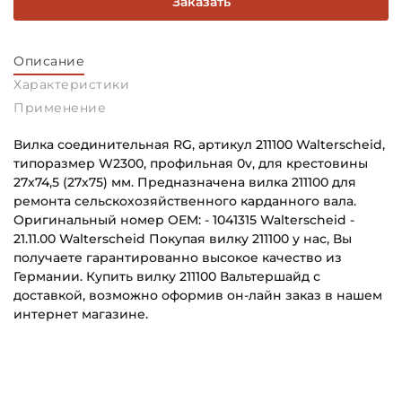
Заказать
Описание
Характеристики
Применение
Вилка соединительная RG, артикул 211100 Walterscheid,
типоразмер W2300, профильная 0v, для крестовины
27х74,5 (27х75) мм. Предназначена вилка 211100 для
ремонта сельскохозяйственного карданного вала.
Оригинальный номер OEM: - 1041315 Walterscheid -
21.11.00 Walterscheid Покупая вилку 211100 у нас, Вы
получаете гарантированно высокое качество из
Германии. Купить вилку 211100 Вальтершайд с
доставкой, возможно оформив он-лайн заказ в нашем
интернет магазине.
Способ фиксации Соединения 1:
Основное назначение:
Стяжной штифт
Для сельскохозяйственной техники
Тип соединения 1:
Категория: