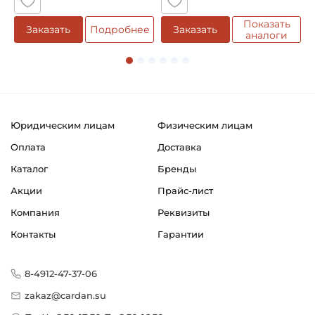
Классификация завода - производителя:
Вилки внутренние серии W
Показать
е
Заказать
Подробнее
Заказать
аналоги
Страна происхождения:
Германия
Юридическим лицам
Физическим лицам
Оплата
Доставка
Каталог
Бренды
Акции
Прайс-лист
Компания
Реквизиты
Контакты
Гарантии
8-4912-47-37-06
zakaz@cardan.su