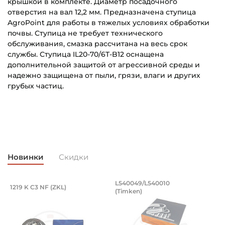
крышкой в комплекте. Диаметр посадочного
отверстия на вал 12,2 мм. Предназначена ступица
AgroPoint для работы в тяжелых условиях обработки
почвы. Ступица не требует технического
обслуживания, смазка рассчитана на весь срок
службы. Ступица IL20-70/6T-B12 оснащена
дополнительной защитой от агрессивной среды и
надежно защищена от пыли, грязи, влаги и других
грубых частиц.
IL20-70.6T-B12_(FKL)_Эскиз_RU.pdf
Внутренний диаметр (d):
Основное назначение:
Скачать (345.6 кб)
12,2 мм
Для сельскохозяйственной техники
Наружный диаметр (D):
Категория:
80 мм
Сельскохозяйственная
Новинки
Скидки
Ширина внутреннего кольца (B):
Для сельхозтехники:
25,5 мм
Lemken Solitair, Lemken Saphir, Lemken Hassia
, оцинкованный. Артикул 94871 (Kramp
разводной 8x50 мм, оцинкованный. Арт
Подшипник 95х170х32 мм, шариковый 
Подшипник 196,85х
L540049/L540010
1219 K C3 NF (ZKL)
5
(Timken)
оцинкованный.
рямой разводной 8x50 мм, оцинкованный.
Подшипник 95х170х32 мм, шариковый двухрядный, кони
Подшипник 196,85х254х27,78
П
Ширина наружного кольца (С):
Для сеялки:
25,5 мм
Да