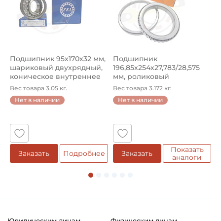
Динамическая грузоподъёмность "C":
22 кН
Статическая грузоподъёмность "Сo":
15,2 кН
Подшипник 95х170х32 мм,
Подшипник
П
шариковый двухрядный,
196,85х254х27,783/28,575
ш
Тип вала:
коническое внутреннее
мм, роликовый
у
Без вала
кол...
однорядный конический
8
Вес товара 3.05 кг.
Вес товара 3.172 кг.
В
...
Нет в наличии
Нет в наличии
Количество отверстий на фланце:
5
6 отверстий крепления диска
Размер отверстий на фланце:
6 мм
Показать
е
Заказать
Подробнее
Заказать
аналоги
Диаметр по центрам крепежных отверстий:
70 мм
Тип подшипника:
Интегрированный подшипник
Юридическим лицам
Физическим лицам