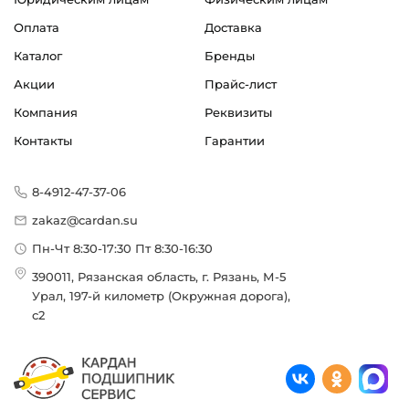
Тип корпуса:
Оплата
Доставка
Специальный литой корпус
Каталог
Бренды
Тип посадочного отверстия на вал:
Акции
Прайс-лист
Круг
Компания
Реквизиты
Вид уплотнения:
Контакты
Гарантии
Стальная шайба + уплотнение S + Трехкромочное
уплотнение
8-4912-47-37-06
Допустимая частота вращения:
zakaz@cardan.su
Не более 500 об/мин
Пн-Чт 8:30-17:30 Пт 8:30-16:30
Смазка:
390011, Рязанская область, г. Рязань, М-5
Смазка на весь срок службы
Урал, 197-й километр (Окружная дорога),
с2
Материал:
Сталь
Обозначение в программе завода: