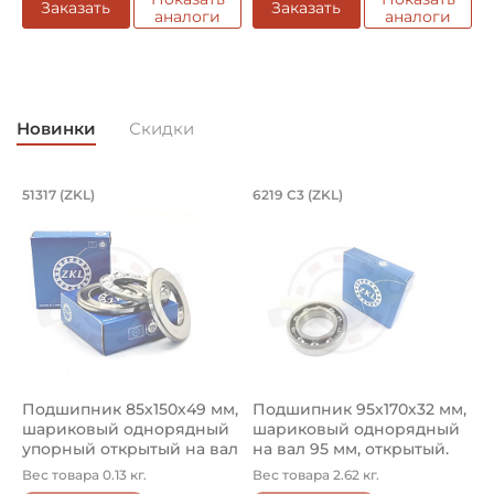
Заказать
Заказать
Вид уплотнения:
аналоги
аналоги
Уплотнение 2RS
Угол контакта тел качения α:
10°
Новинки
Скидки
Смазка:
Паз для смазки во внешнем кольце
Подшипник 85х150х49 мм, шариковый 
Подшипник 95х170х
L
51317 (ZKL)
6219 C3 (ZKL)
(
Подшипник 85х150х49 мм, шариковый однорядный упор
Подшипник 95х170х32 мм, ша
П
Материал:
Сталь
Страна происхождения:
Малайзия
Подшипник 85х150х49 мм,
Подшипник 95х170х32 мм,
П
шариковый однорядный
шариковый однорядный
2
упорный открытый на вал
на вал 95 мм, открытый.
р
85...
Ар...
к
Вес товара 0.13 кг.
Вес товара 2.62 кг.
В