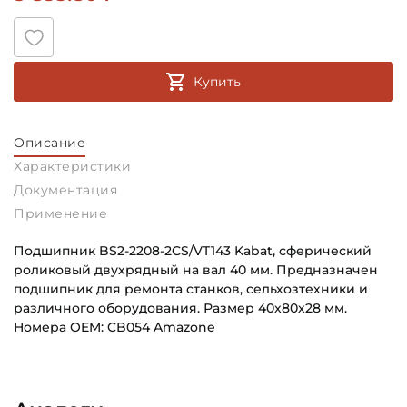
Купить
Описание
Характеристики
Документация
Применение
Подшипник BS2-2208-2CS/VT143 Kabat, сферический
роликовый двухрядный на вал 40 мм. Предназначен
подшипник для ремонта станков, сельхозтехники и
различного оборудования. Размер 40х80х28 мм.
Номера OEM: CB054 Amazone
BS2-2208-2CSVT143_(Kabat)_Эскиз_RU.pdf
Внутренний диаметр (d):
Основное назначение:
Скачать (313.5 кб)
40 мм
Для промышленного оборудования