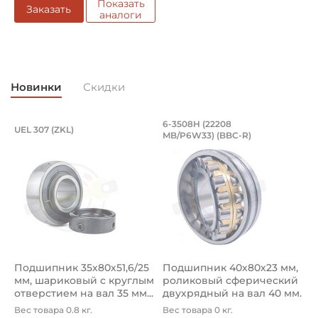
Показать
Заказать
аналоги
Новинки
Скидки
Подшипник 35х80х51,6/25 мм, шарико
Подшипник 40х80х2
6-3508Н (22208
W
UEL 307 (ZKL)
MB/P6W33) (BBC-R)
(
Подшипник 35х80х51,6/25 мм, шариковый с круглым отве
Подшипник 6-3508Н (22208 M
П
Подшипник 35х80х51,6/25
Подшипник 40х80х23 мм,
П
мм, шариковый с круглым
роликовый сферический
3
отверстием на вал 35 мм...
двухрядный на вал 40 мм.
ш
А...
ш
Вес товара 0.8 кг.
Вес товара 0 кг.
В