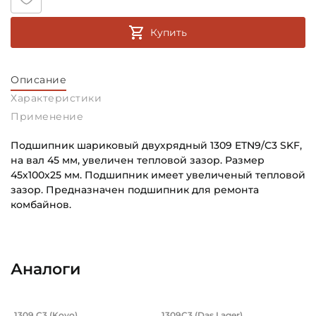
Купить
Описание
Характеристики
Применение
Подшипник шариковый двухрядный 1309 ETN9/C3 SKF,
на вал 45 мм, увеличен тепловой зазор. Размер
45х100х25 мм. Подшипник имеет увеличеный тепловой
зазор. Предназначен подшипник для ремонта
комбайнов.
Внутренний диаметр (d):
Основное назначение:
45 мм
Универсального назначения
Аналоги
Наружный диаметр (D):
Категория:
100 мм
Автомобильная
Подшипник 45х100х25 мм, самоустана
Подшипник 45х100х
1309 C3 (Koyo)
1309C3 (Das Lager)