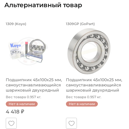
Альтернативный товар
Подшипник 45х100х25 мм, самоустан
Подшипник 45х100х
1309 (Koyo)
1309GP (GoPart)
Подшипник шариковый двухрядный 1309 Koyo, на вал 45 
Подшипник шариковый двухря
Подшипник 45х100х25 мм,
Подшипник 45х100х25 мм,
самоустанавливающийся
самоустанавливающийся
шариковый двухрядный
шариковый двухрядный
на в...
на в...
Вес товара 0.957 кг.
Вес товара 0.957 кг.
Нет в наличии
Нет в наличии
4 418 ₽