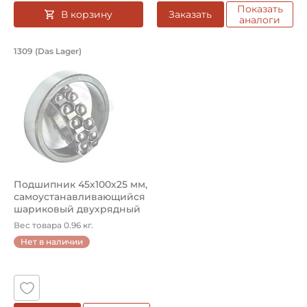
Показать
В корзину
Заказать
аналоги
Подшипник 45х100х25 мм, самоустана
1309 (Das Lager)
Подшипник шариковый двухрядный 1309 Das Lager, на ва
Подшипник 45х100х25 мм,
самоустанавливающийся
шариковый двухрядный
на в...
Вес товара 0.96 кг.
Нет в наличии