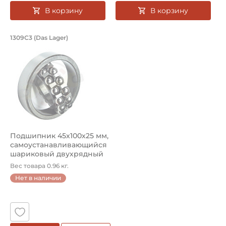
В корзину
В корзину
Подшипник 45х100х25 мм, самоустана
1309C3 (Das Lager)
Подшипник шариковый двухрядный 1309C3 Das Lager, на 
Подшипник 45х100х25 мм,
самоустанавливающийся
шариковый двухрядный
на в...
Вес товара 0.96 кг.
Нет в наличии