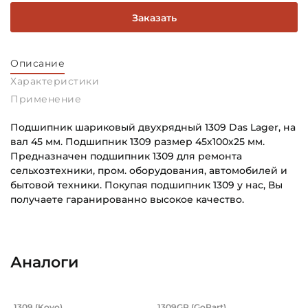
Заказать
Описание
Характеристики
Применение
Подшипник шариковый двухрядный 1309 Das Lager, на
вал 45 мм. Подшипник 1309 размер 45х100х25 мм.
Предназначен подшипник 1309 для ремонта
сельхозтехники, пром. оборудования, автомобилей и
бытовой техники. Покупая подшипник 1309 у нас, Вы
получаете гаранированно высокое качество.
Внутренний диаметр (d):
Основное назначение:
45 мм
Универсального назначения
Аналоги
Наружный диаметр (D):
Категория:
100 мм
Промышленная
Подшипник 45х100х25 мм, самоустан
Подшипник 45х100х
1309 (Koyo)
1309GP (GoPart)