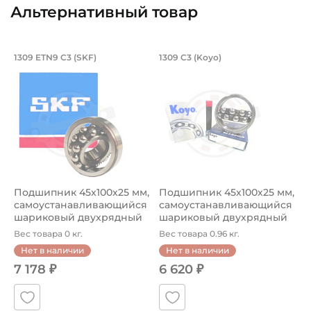
Альтернативный товар
Подшипник 45х100х25 мм, самоустан
Подшипник 45х100х
1309 ETN9 C3 (SKF)
1309 C3 (Koyo)
Подшипник шариковый двухрядный 1309 ETN9/C3 SKF, на
Подшипник шариковый двухря
Подшипник 45х100х25 мм,
Подшипник 45х100х25 мм,
самоустанавливающийся
самоустанавливающийся
шариковый двухрядный
шариковый двухрядный
на в...
на в...
Вес товара 0 кг.
Вес товара 0.96 кг.
Нет в наличии
Нет в наличии
7 178 ₽
6 620 ₽