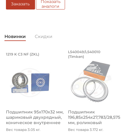
Показать
Заказать
аналоги
Новинки
Скидки
Подшипник 95х170х32 мм, шариковый 
Подшипник 196,85х
L540049/L540010
1219 K C3 NF (ZKL)
5
(Timken)
Подшипник 95х170х32 мм, шариковый двухрядный, кони
Подшипник 196,85х254х27,78
П
Подшипник 95х170х32 мм,
Подшипник
П
шариковый двухрядный,
196,85х254х27,783/28,575
ш
коническое внутреннее
мм, роликовый
у
кол...
однорядный конический
8
Вес товара 3.05 кг.
Вес товара 3.172 кг.
В