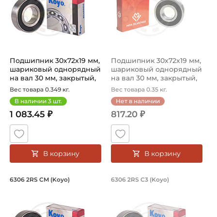
Подшипник 30х72х19 мм,
Подшипник 30х72х19 мм,
шариковый однорядный
шариковый однорядный
на вал 30 мм, закрытый,
на вал 30 мм, закрытый,
уве...
уве...
Вес товара 0.349 кг.
Вес товара 0.35 кг.
В наличии
3
шт.
Нет в наличии
1 083.45 ₽
817.20 ₽
В корзину
В корзину
Подшипник 30х72х19 мм, шариковый о
Подшипник 30х72х1
6306 2RS CM (Koyo)
6306 2RS C3 (Koyo)
Подшипник шариковый однорядный 6306 2RS CM Koyo, на
Подшипник номер 6306 2RS C