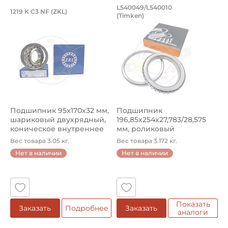
Подшипник 95х170х32 мм, шариковый 
Подшипник 196,85х
L540049/L540010
1219 K C3 NF (ZKL)
5
(Timken)
Подшипник 95х170х32 мм, шариковый двухрядный, кони
Подшипник 196,85х254х27,78
П
Подшипник 95х170х32 мм,
Подшипник
П
шариковый двухрядный,
196,85х254х27,783/28,575
ш
коническое внутреннее
мм, роликовый
у
кол...
однорядный конический
8
Вес товара 3.05 кг.
Вес товара 3.172 кг.
В
...
Нет в наличии
Нет в наличии
5
Показать
Заказать
Подробнее
Заказать
аналоги