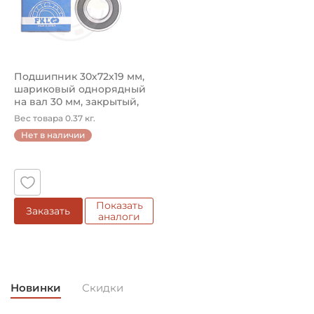
Подшипник 30х72х19 мм,
шариковый однорядный
на вал 30 мм, закрытый,
уве...
Вес товара 0.37 кг.
Нет в наличии
Показать
Заказать
аналоги
Новинки
Скидки