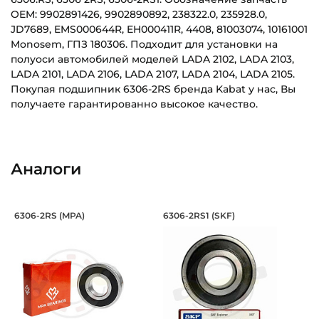
OEM: 9902891426, 9902890892, 238322.0, 235928.0,
JD7689, EMS000644R, EH000411R, 4408, 81003074, 10161001
Monosem, ГПЗ 180306. Подходит для установки на
полуоси автомобилей моделей LADA 2102, LADA 2103,
LADA 2101, LADA 2106, LADA 2107, LADA 2104, LADA 2105.
Покупая подшипник 6306-2RS бренда Kabat у нас, Вы
получаете гарантированно высокое качество.
Внутренний диаметр (d):
Основное назначение:
30 мм
Для сельскохозяйственной техники
Аналоги
Наружный диаметр (D):
Категория:
72 мм
Сельскохозяйственная
Подшипник 30х72х19 мм, шариковый о
Подшипник 30х72х1
6306-2RS (MPA)
6306-2RS1 (SKF)
Ширина внутреннего кольца (B):
Для автомобилей:
Подшипник шариковый однорядный 6306-2RS MPA на вал 
Подшипник шариковый одноря
19 мм
ВАЗ 2102, ВАЗ 2103, ВАЗ 2101, ВАЗ 2106, ВАЗ 2107, ВАЗ 2104,
ВАЗ 2105
Ширина наружного кольца (С):
19 мм
Тип посадочного отверстия на вал: