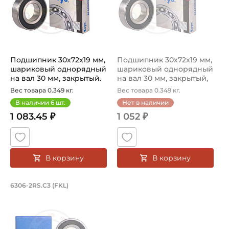
Подшипник 30х72х19 мм,
Подшипник 30х72х19 мм,
шариковый однорядный
шариковый однорядный
на вал 30 мм, закрытый.
на вал 30 мм, закрытый,
Арт...
уве...
Вес товара 0.349 кг.
Вес товара 0.349 кг.
В наличии
6
шт.
Нет в наличии
1 083.45 ₽
1 052 ₽
В корзину
В корзину
Подшипник 30х72х19 мм, шариковый о
6306-2RS.C3 (FKL)
Подшипник шариковый однорядный 6306.2RS.C3 FKL, на в