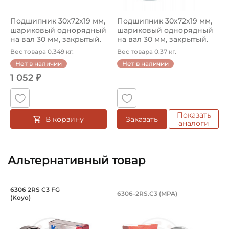
Подшипник 30х72х19 мм,
Подшипник 30х72х19 мм,
шариковый однорядный
шариковый однорядный
на вал 30 мм, закрытый.
на вал 30 мм, закрытый.
Арт...
Арт...
Вес товара 0.349 кг.
Вес товара 0.37 кг.
Нет в наличии
Нет в наличии
1 052 ₽
Показать
В корзину
Заказать
аналоги
Альтернативный товар
Подшипник 30х72х19 мм, шариковый о
Подшипник 30х72х1
6306 2RS C3 FG
6306-2RS.C3 (MPA)
(Koyo)
Подшипник номер 6306 2RS C3 FG Koyo с основными раз
Подшипник номер 6306-2RS.C