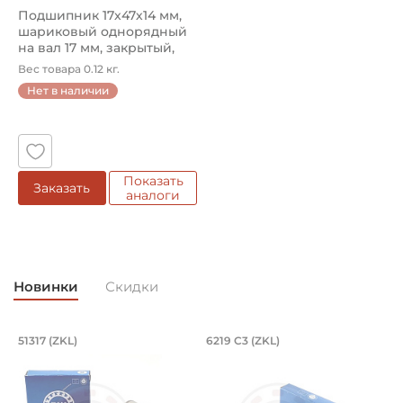
Подшипник 17х47х14 мм,
шариковый однорядный
на вал 17 мм, закрытый,
уве...
Вес товара 0.12 кг.
Нет в наличии
Показать
Заказать
аналоги
Новинки
Скидки
Подшипник 85х150х49 мм, шариковый 
Подшипник 95х170х
L
51317 (ZKL)
6219 C3 (ZKL)
(
Подшипник 85х150х49 мм, шариковый однорядный упор
Подшипник 95х170х32 мм, ша
П