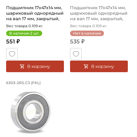
Подшипник 17х47х14 мм,
Подшипник 17х47х14 мм,
шариковый однорядный
шариковый однорядный
на вал 17 мм, закрытый,
на вал 17 мм, закрытый,
уве...
уве...
Вес товара 0.109 кг.
Вес товара 0.109 кг.
В наличии
2
шт.
Нет в наличии
551 ₽
535 ₽
В корзину
В корзину
Подшипник 17х47х14 мм, шариковый о
6303-2RS.C3 (FKL)
Подшипник шариковый однорядный 6303-2RS.C3 FKL, на ва