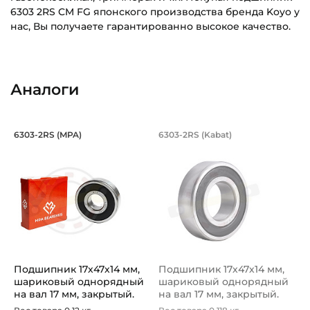
6303 2RS CM FG японского производства бренда Koyo у
нас, Вы получаете гарантированно высокое качество.
Внутренний диаметр (d):
Основное назначение:
17 мм
Универсального назначения
Аналоги
Наружный диаметр (D):
Категория:
47 мм
Автомобильная
Подшипник 17х47х14 мм, шариковый о
Подшипник 17х47х1
6303-2RS (MPA)
6303-2RS (Kabat)
Ширина внутреннего кольца (B):
Подшипник шариковый закрытый номер 6303-2RS MPA с осно
Подшипник шариковый одноряд
14 мм
Ширина наружного кольца (С):
14 мм
Тип посадочного отверстия на вал:
Круг
Подшипник 17х47х14 мм,
Подшипник 17х47х14 мм,
Тип наружного кольца:
шариковый однорядный
шариковый однорядный
Цилиндрическое
на вал 17 мм, закрытый.
на вал 17 мм, закрытый.
Арт...
Арт...