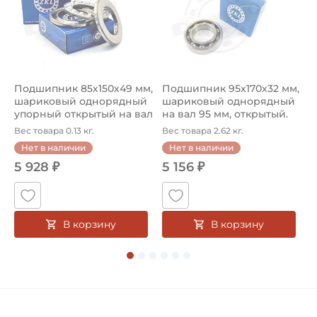
Подшипник 85х150х49 мм,
Подшипник 95х170х32 мм,
П
шариковый однорядный
шариковый однорядный
2
упорный открытый на вал
на вал 95 мм, открытый.
р
85...
Ар...
к
Вес товара 0.13 кг.
Вес товара 2.62 кг.
В
Нет в наличии
Нет в наличии
5 928 ₽
5 156 ₽
В корзину
В корзину