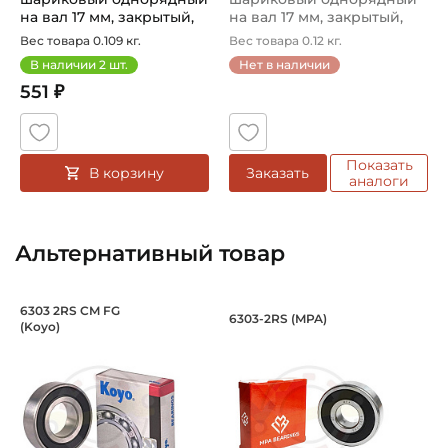
Цилиндрическое
на вал 17 мм, закрытый,
на вал 17 мм, закрытый,
уве...
уве...
Вес товара 0.109 кг.
Вес товара 0.12 кг.
Вид уплотнения:
В наличии
2
шт.
Нет в наличии
Уплотнение 2RS
551 ₽
Способ фиксации на вал:
Натяг
Показать
В корзину
Заказать
Сепаратор:
аналоги
Полиамидный
Смазка:
Альтернативный товар
Смазка на весь срок службы
Страна происхождения:
Подшипник 17х47х14 мм, шариковый о
Подшипник 17х47х1
6303 2RS CM FG
6303-2RS (MPA)
(Koyo)
Япония
Подшипник шариковый закрытый номер 6303 2RS CM FG K
Подшипник шариковый закрыты