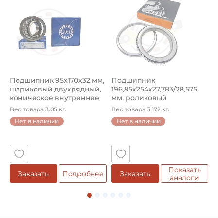
Подшипник 95х170х32 мм,
Подшипник
П
шариковый двухрядный,
196,85х254х27,783/28,575
ш
коническое внутреннее
мм, роликовый
у
кол...
однорядный конический
8
Вес товара 3.05 кг.
Вес товара 3.172 кг.
В
...
Нет в наличии
Нет в наличии
5
Показать
Заказать
Подробнее
Заказать
аналоги