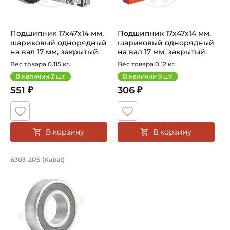
Подшипник 17х47х14 мм,
Подшипник 17х47х14 мм,
шариковый однорядный
шариковый однорядный
на вал 17 мм, закрытый.
на вал 17 мм, закрытый.
Арт...
Арт...
Вес товара 0.115 кг.
Вес товара 0.12 кг.
В наличии
2
шт.
В наличии
9
шт.
551 ₽
306 ₽
В корзину
В корзину
Подшипник 17х47х14 мм, шариковый о
6303-2RS (Kabat)
Подшипник шариковый однорядный 6303-2RS Kabat, на ва