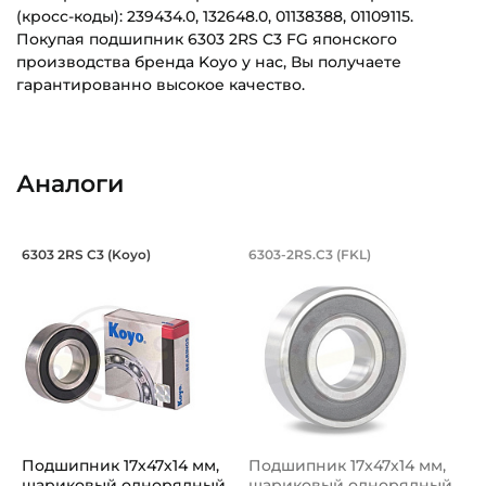
(кросс-коды): 239434.0, 132648.0, 01138388, 01109115.
Покупая подшипник 6303 2RS C3 FG японского
производства бренда Koyo у нас, Вы получаете
гарантированно высокое качество.
Внутренний диаметр (d):
Основное назначение:
17 мм
Универсального назначения
Аналоги
Наружный диаметр (D):
Категория:
47 мм
Автомобильная
Подшипник 17х47х14 мм, шариковый о
Подшипник 17х47х1
6303 2RS C3 (Koyo)
6303-2RS.C3 (FKL)
Ширина внутреннего кольца (B):
Подшипник шариковый однорядный 6303 2RS C3 Koyo, на 
Подшипник шариковый одноряд
14 мм
Ширина наружного кольца (С):
14 мм
Тип посадочного отверстия на вал:
Круг
Подшипник 17х47х14 мм,
Подшипник 17х47х14 мм,
Тип наружного кольца:
шариковый однорядный
шариковый однорядный