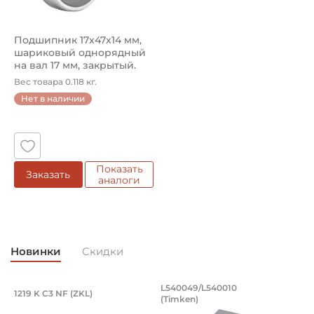
Подшипник 17х47х14 мм,
шариковый однорядный
на вал 17 мм, закрытый.
Арт...
Вес товара 0.118 кг.
Нет в наличии
Показать
Заказать
аналоги
Новинки
Скидки
Подшипник 95х170х32 мм, шариковый 
Подшипник 196,85х
L540049/L540010
1219 K C3 NF (ZKL)
5
(Timken)
Подшипник 95х170х32 мм, шариковый двухрядный, кони
Подшипник 196,85х254х27,78
П