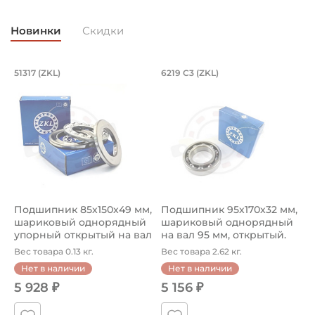
Страна происхождения:
Германия
Новинки
Скидки
Подшипник 85х150х49 мм, шариковый 
Подшипник 95х170х
L
51317 (ZKL)
6219 C3 (ZKL)
(
Подшипник 85х150х49 мм, шариковый однорядный упор
Подшипник 95х170х32 мм, ша
П
Подшипник 85х150х49 мм,
Подшипник 95х170х32 мм,
П
шариковый однорядный
шариковый однорядный
2
упорный открытый на вал
на вал 95 мм, открытый.
р
85...
Ар...
к
Вес товара 0.13 кг.
Вес товара 2.62 кг.
В
Нет в наличии
Нет в наличии
5 928 ₽
5 156 ₽