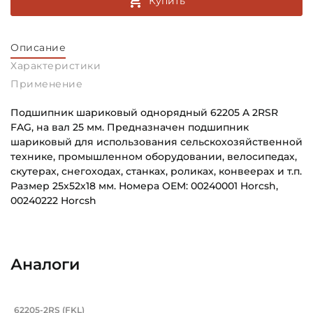
Купить
Описание
Характеристики
Применение
Подшипник шариковый однорядный 62205 A 2RSR
FAG, на вал 25 мм. Предназначен подшипник
шариковый для использования сельскохозяйственной
технике, промышленном оборудовании, велосипедах,
скутерах, снегоходах, станках, роликах, конвеерах и т.п.
Размер 25х52х18 мм. Номера OEM: 00240001 Horcsh,
00240222 Horcsh
Внутренний диаметр (d):
Основное назначение:
25 мм
Для промышленного оборудования
Аналоги
Наружный диаметр (D):
Категория:
52 мм
Промышленная
Подшипник 25х52х18 мм, шариковый о
62205-2RS (FKL)