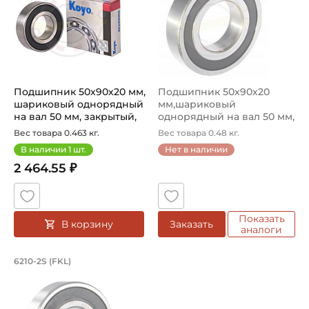
Подшипник 50х90х20 мм,
Подшипник 50х90х20
шариковый однорядный
мм,шариковый
на вал 50 мм, закрытый,
однорядный на вал 50 мм,
уве...
закрытый, увел...
Вес товара 0.463 кг.
Вес товара 0.48 кг.
В наличии
1
шт.
Нет в наличии
2 464.55 ₽
Показать
В корзину
Заказать
аналоги
Подшипник 50х90х20 мм, шариковый о
6210-2S (FKL)
Подшипник шариковый однорядный 6210-2S FKL, на вал 