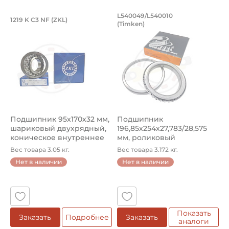
Подшипник 95х170х32 мм, шариковый 
Подшипник 196,85х
L540049/L540010
1219 K C3 NF (ZKL)
5
(Timken)
Подшипник 95х170х32 мм, шариковый двухрядный, кони
Подшипник 196,85х254х27,78
П
Подшипник 95х170х32 мм,
Подшипник
П
шариковый двухрядный,
196,85х254х27,783/28,575
ш
коническое внутреннее
мм, роликовый
у
кол...
однорядный конический
8
Вес товара 3.05 кг.
Вес товара 3.172 кг.
В
...
Нет в наличии
Нет в наличии
5
Показать
Заказать
Подробнее
Заказать
аналоги