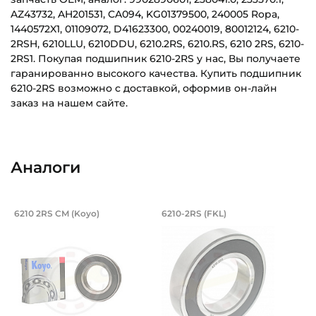
AZ43732, AH201531, CA094, KG01379500, 240005 Ropa,
1440572X1, 01109072, D41623300, 00240019, 80012124, 6210-
2RSH, 6210LLU, 6210DDU, 6210.2RS, 6210.RS, 6210 2RS, 6210-
2RS1. Покупая подшипник 6210-2RS у нас, Вы получаете
гаранированно высокого качества. Купить подшипник
6210-2RS возможно с доставкой, оформив он-лайн
заказ на нашем сайте.
Внутренний диаметр (d):
Основное назначение:
50 мм
Для сельскохозяйственной техники
Аналоги
Наружный диаметр (D):
Категория:
90 мм
Сельскохозяйственная
Подшипник 50х90х20 мм, шариковый о
Подшипник 50х90х2
6210 2RS CM (Koyo)
6210-2RS (FKL)
Ширина внутреннего кольца (B):
Подшипник шариковый однорядный 6210 2RS CM Koyo, на 
Подшипник шариковый одноряд
20 мм
Ширина наружного кольца (С):
20 мм
Тип посадочного отверстия на вал: