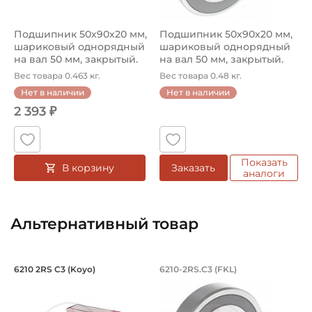
Круг
Подшипник 50х90х20 мм,
Подшипник 50х90х20 мм,
Тип наружного кольца:
шариковый однорядный
шариковый однорядный
Цилиндрическое
на вал 50 мм, закрытый.
на вал 50 мм, закрытый.
Арт...
Арт...
Вес товара 0.463 кг.
Вес товара 0.48 кг.
Вид уплотнения:
Нет в наличии
Нет в наличии
Уплотнение 2RS
2 393 ₽
Способ фиксации на вал:
Натяг
Показать
В корзину
Заказать
Смазка:
аналоги
Смазка на весь срок службы
Страна происхождения:
Альтернативный товар
Малайзия
Подшипник 50х90х20 мм, шариковый о
Подшипник 50х90х2
6210 2RS C3 (Koyo)
6210-2RS.C3 (FKL)
Подшипник шариковый однорядный 6210 2RS C3 Koyo, на в
Подшипник шариковый одноря