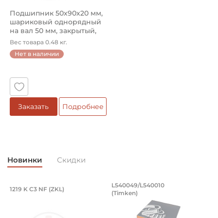
Подшипник 50х90х20 мм,
шариковый однорядный
на вал 50 мм, закрытый,
улу...
Вес товара 0.48 кг.
Нет в наличии
Заказать
Подробнее
Новинки
Скидки
Подшипник 95х170х32 мм, шариковый 
Подшипник 196,85х
L540049/L540010
1219 K C3 NF (ZKL)
5
(Timken)
Подшипник 95х170х32 мм, шариковый двухрядный, кони
Подшипник 196,85х254х27,78
П