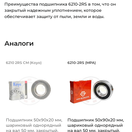
Преимущества подшипника 6210-2RS в том, что он
закрытый надежным уплотнением, которое
обеспечивает защиту от пыли, земли и воды.
Внутренний диаметр (d):
Основное назначение:
50 мм
Для сельскохозяйственной техники
Аналоги
Наружный диаметр (D):
Категория:
90 мм
Сельскохозяйственная
Подшипник 50х90х20 мм, шариковый о
Подшипник 50х90х2
6210 2RS CM (Koyo)
6210-2RS (MPA)
Ширина внутреннего кольца (B):
Подшипник шариковый однорядный 6210 2RS CM Koyo, на 
Подшипник шариковый одноря
20 мм
Ширина наружного кольца (С):
20 мм
Динамическая грузоподъёмность "C":
35,1 кН
Подшипник 50х90х20 мм,
Подшипник 50х90х20 мм,
Статическая грузоподъёмность "Сo":
шариковый однорядный
шариковый однорядный
23,2 кН
на вал 50 мм, закрытый.
на вал 50 мм, закрытый.