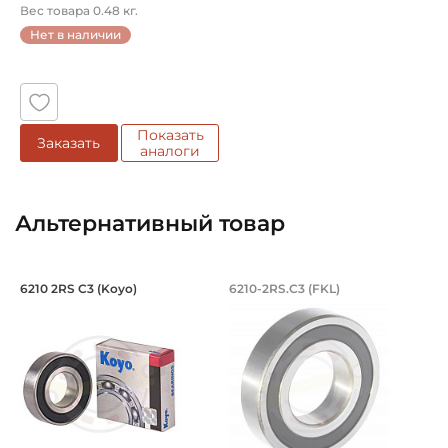
Арт...
Вес товара 0.48 кг.
Нет в наличии
Показать
Заказать
аналоги
Альтернативный товар
Подшипник 50х90х20 мм, шариковый о
Подшипник 50х90х2
6210 2RS C3 (Koyo)
6210-2RS.C3 (FKL)
Подшипник шариковый однорядный 6210 2RS C3 Koyo, на в
Подшипник шариковый одноря