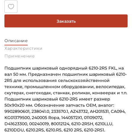
Заказать
Описание
Характеристики
Применение
Подшипник шариковый однорядный 6210-2RS FKL, на
вал 50 мм. Предназначен подшипник шариковый 6210-
2RS для использования сельскохозяйственной
технике, промышленном оборудовании, велосипедах,
скутерах, снегоходах, станках, роликах, конвеерах и т.п.
Подшипник шариковый 6210-2RS имеет размер
50х90х20 мм. Обозначение запчасть OEM, аналог:
9902890601, 238041.0, 233570.1, AZ43732, AH201531, CA094,
KG01379500, 240005 Ropa, 1440572X1, 01109072,
D41623300, 00240019, 80012124, 6210-2RSH, 6210LLU,
6210DDU, 6210.2RS, 6210.RS, 6210 2RS, 6210-2RS1.