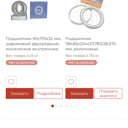
Подшипник 95х170х32 мм,
Подшипник
П
шариковый двухрядный,
196,85х254х27,783/28,575
ш
коническое внутреннее
мм, роликовый
у
кол...
однорядный конический
8
Вес товара 3.05 кг.
Вес товара 3.172 кг.
В
...
Нет в наличии
Нет в наличии
5
Показать
Заказать
Подробнее
Заказать
аналоги