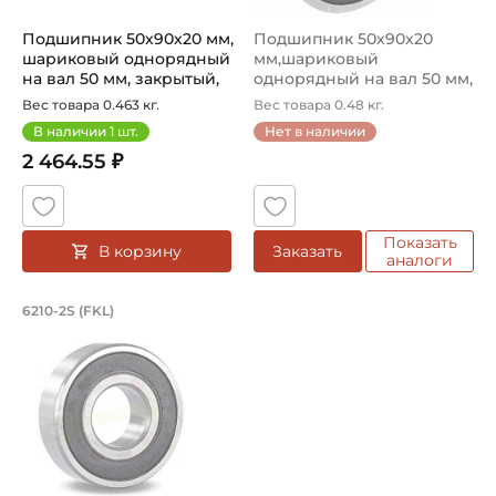
Подшипник 50х90х20 мм,
Подшипник 50х90х20
шариковый однорядный
мм,шариковый
на вал 50 мм, закрытый,
однорядный на вал 50 мм,
уве...
закрытый, увел...
Вес товара 0.463 кг.
Вес товара 0.48 кг.
В наличии
1
шт.
Нет в наличии
2 464.55 ₽
Показать
В корзину
Заказать
аналоги
Подшипник 50х90х20 мм, шариковый о
6210-2S (FKL)
Подшипник шариковый однорядный 6210-2S FKL, на вал 