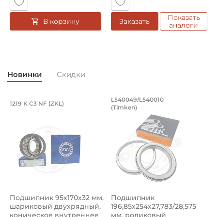
Натяг
Показать
В корзину
Заказать
Смазка:
аналоги
Возможность дополнительной смазки
Страна происхождения:
Малайзия
Новинки
Скидки
Подшипник 95х170х32 мм, шариковый 
Подшипник 196,85х
L540049/L540010
1219 K C3 NF (ZKL)
5
(Timken)
Подшипник 95х170х32 мм, шариковый двухрядный, кони
Подшипник 196,85х254х27,78
П
Подшипник 95х170х32 мм,
Подшипник
П
шариковый двухрядный,
196,85х254х27,783/28,575
ш
коническое внутреннее
мм, роликовый
у