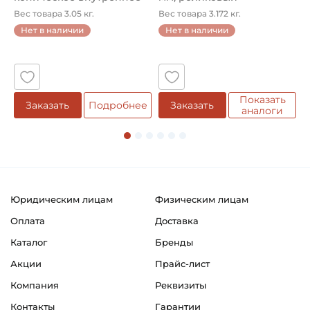
кол...
однорядный конический
8
Вес товара 3.05 кг.
Вес товара 3.172 кг.
В
...
Нет в наличии
Нет в наличии
5
Показать
Заказать
Подробнее
Заказать
аналоги
Юридическим лицам
Физическим лицам
Оплата
Доставка
Каталог
Бренды
Акции
Прайс-лист
Компания
Реквизиты
Контакты
Гарантии