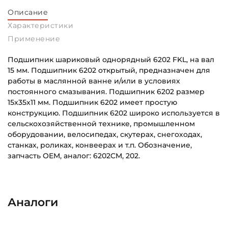
Описание
Характеристики
Применение
Подшипник шариковый однорядный 6202 FKL, на вал
15 мм. Подшипник 6202 открытый, предназначен для
работы в маслянной ванне и/или в условиях
постоянного смазывания. Подшипник 6202 размер
15х35х11 мм. Подшипник 6202 имеет простую
конструкцию. Подшипник 6202 широко используется в
сельскохозяйственной технике, промышленном
оборудовании, велосипедах, скутерах, снегоходах,
станках, роликах, конвеерах и т.п. Обозначение,
запчасть OEM, аналог: 6202CM, 202.
Внутренний диаметр (d):
Основное назначение:
15 мм
Для сельскохозяйственной техники
Аналоги
Наружный диаметр (D):
Категория:
35 мм
Сельскохозяйственная