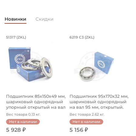
Способ фиксации на вал:
Натяг
Новинки
Скидки
Смазка:
Возможность дополнительной смазки
Подшипник 85х150х49 мм, шариковый 
Подшипник 95х170х
L
51317 (ZKL)
6219 C3 (ZKL)
(
Подшипник 85х150х49 мм, шариковый однорядный упор
Подшипник 95х170х32 мм, ша
П
Классификация завода - производителя:
Однорядные радиальные шариковые подшипники
Страна происхождения:
Сербия
Подшипник 85х150х49 мм,
Подшипник 95х170х32 мм,
П
шариковый однорядный
шариковый однорядный
2
упорный открытый на вал
на вал 95 мм, открытый.
р
85...
Ар...
к
Вес товара 0.13 кг.
Вес товара 2.62 кг.
В
Нет в наличии
Нет в наличии
5 928 ₽
5 156 ₽